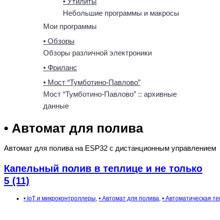
• Утилиты
Небольшие программы и макросы
Мои программы
• Обзоры
Обзоры различной электроники
• Фриланс
• Мост “Тумботино-Павлово”
Мост “Тумботино-Павлово” :: архивные
данные
• Автомат для полива
Автомат для полива на ESP32 с дистанционным управлением
Капельный полив в теплице и не только
5 (11)
• IoT и микроконтроллеры
,
• Автомат для полива
,
• Автоматическая т