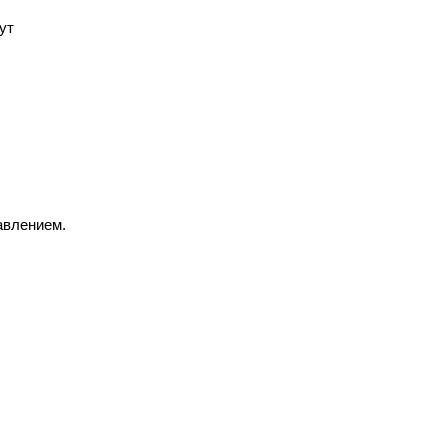
ут
авлением.