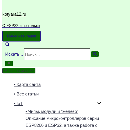
kotyara12.ru
О ESP32 и не только
Меню навигации
Искать...
Меню навигации
• Карта сайта
• Все статьи
• IoT
• Чипы, модули и “железо”
Описание микроконтроллеров серий
ESP8266 и ESP32, а также работа с