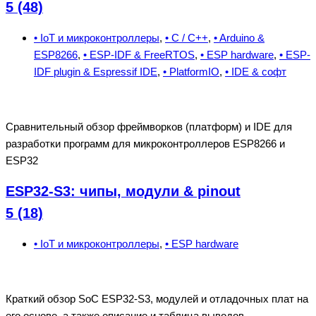
5 (48)
• IoT и микроконтроллеры
,
• C / C++
,
• Arduino &
ESP8266
,
• ESP-IDF & FreeRTOS
,
• ESP hardware
,
• ESP-
IDF plugin & Espressif IDE
,
• PlatformIO
,
• IDE & cофт
Сравнительный обзор фреймворков (платформ) и IDE для
разработки программ для микроконтроллеров ESP8266 и
ESP32
ESP32-S3: чипы, модули & pinout
5 (18)
• IoT и микроконтроллеры
,
• ESP hardware
Краткий обзор SoC ESP32-S3, модулей и отладочных плат на
его основе, а также описание и таблица выводов.