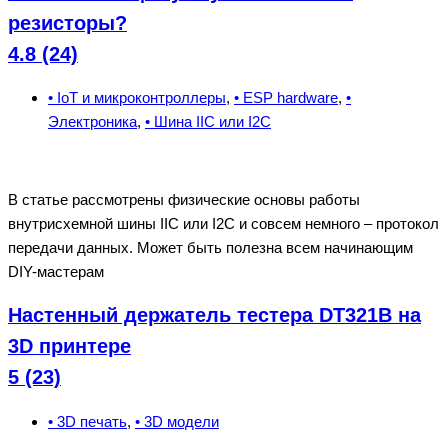
резисторы?
4.8 (24)
• IoT и микроконтроллеры
,
• ESP hardware
,
•
Электроника
,
• Шина IIC или I2C
В статье рассмотрены физические основы работы
внутрисхемной шины IIC или I2C и совсем немного – протокол
передачи данных. Может быть полезна всем начинающим
DIY-мастерам
Настенный держатель тестера DT321B на
3D принтере
5 (23)
• 3D печать
,
• 3D модели