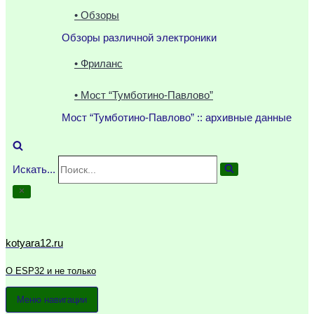
• Обзоры
Обзоры различной электроники
• Фриланс
• Мост “Тумботино-Павлово”
Мост “Тумботино-Павлово” :: архивные данные
Искать...
kotyara12.ru
О ESP32 и не только
Меню навигации