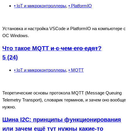
• IoT и микроконтроллеры
,
• PlatformIO
Установка и настройка VSCode и PlatformIO на компьютере с
OC Windows.
Что такое MQTT
и с чем его едят
?
5 (24)
• IoT и микроконтроллеры
,
• MQTT
Теоретические основы протокола MQTT (Message Queuing
Telemetry Transport), словарик терминов, и зачем оно вообще
нужно.
Шина I2C: принципы функционирования
или зачем ещё тут нужны какие-то