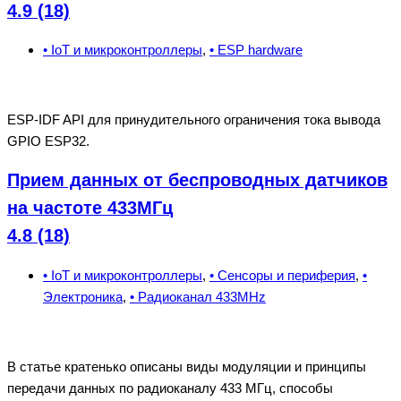
4.9 (18)
• IoT и микроконтроллеры
,
• ESP hardware
ESP-IDF API для принудительного ограничения тока вывода
GPIO ESP32.
Прием данных от беспроводных датчиков
на частоте 433МГц
4.8 (18)
• IoT и микроконтроллеры
,
• Сенсоры и периферия
,
•
Электроника
,
• Радиоканал 433MHz
В статье кратенько описаны виды модуляции и принципы
передачи данных по радиоканалу 433 МГц, способы