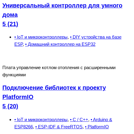
Универсальный контроллер для умного
дома
5 (21)
• IoT и микроконтроллеры
,
• DIY устройства на базе
ESP
,
• Домашний контроллер на ESP32
Плата управление котлом отопления с расширенными
функциями
Подключение библиотек к проекту
PlatformIO
5 (20)
• IoT и микроконтроллеры
,
• C / C++
,
• Arduino &
ESP8266
,
• ESP-IDF & FreeRTOS
,
• PlatformIO