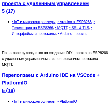
проекта с удаленным управлением
5 (17)
• IoT и микроконтроллеры
,
• Arduino & ESP8266
,
•
Телеметрия на ESP8266
,
• MQTT
,
• SSL & TLS
,
•
Интерфейсы и протоколы
,
• Arduino-проекты
Пошаговое руководство по созданию DIY-проекта на ESP8266
с удаленным управлением с использованием протокола
MQTT.
Переползаем с Arduino IDE на VSCode +
PlatformIO
5 (16)
• IoT и микроконтроллеры
,
• PlatformIO