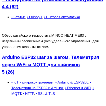
4.4 (62)
• Статьи
,
• Обзоры
,
• Бытовая автоматика
Обзор китайского термостата MINCO HEAT ME83 с
недельным расписанием (без удаленного управления) для
управления газовым котлом.
Arduino ESP32 шаг за шагом. Телеметрия
через WiFi и MQTT для чайников
5 (26)
• IoT и микроконтроллеры
,
• Arduino & ESP8266
,
•
Телеметрия на ESP32 и Arduino
,
• Ethernet и WiFi
,
•
MQTT
,
• HTTP
,
• SSL & TLS