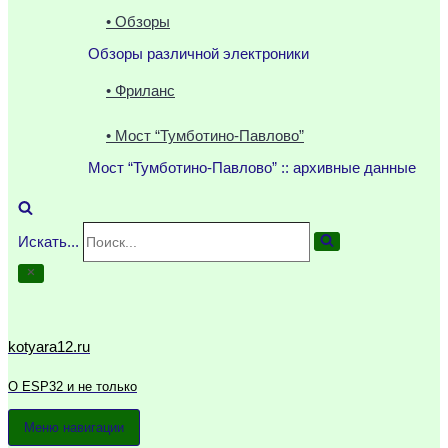
• Обзоры
Обзоры различной электроники
• Фриланс
• Мост “Тумботино-Павлово”
Мост “Тумботино-Павлово” :: архивные данные
Искать...
kotyara12.ru
О ESP32 и не только
Меню навигации