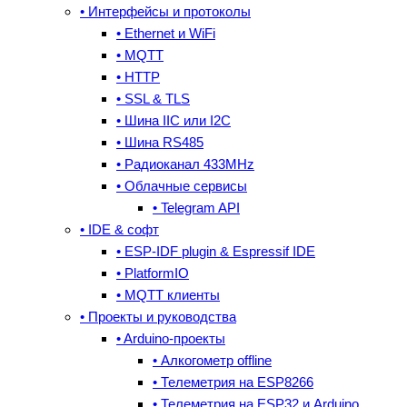
• Интерфейсы и протоколы
• Ethernet и WiFi
• MQTT
• HTTP
• SSL & TLS
• Шина IIC или I2C
• Шина RS485
• Радиоканал 433MHz
• Облачные сервисы
• Telegram API
• IDE & cофт
• ESP-IDF plugin & Espressif IDE
• PlatformIO
• MQTT клиенты
• Проекты и руководства
• Arduino-проекты
• Алкогометр offline
• Телеметрия на ESP8266
• Телеметрия на ESP32 и Arduino