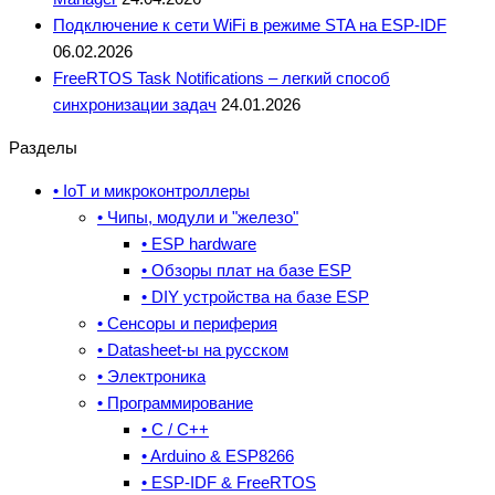
Подключение к сети WiFi в режиме STA на ESP-IDF
06.02.2026
FreeRTOS Task Notifications – легкий способ
синхронизации задач
24.01.2026
Разделы
• IoT и микроконтроллеры
• Чипы, модули и "железо"
• ESP hardware
• Обзоры плат на базе ESP
• DIY устройства на базе ESP
• Сенсоры и периферия
• Datasheet-ы на русском
• Электроника
• Программирование
• C / C++
• Arduino & ESP8266
• ESP-IDF & FreeRTOS