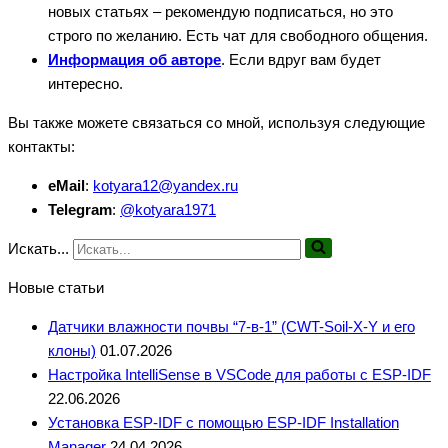
новых статьях – рекомендую подписаться, но это
строго по желанию. Есть чат для свободного общения.
Информация об авторе
. Если вдруг вам будет
интересно.
Вы также можете связаться со мной, используя следующие
контакты:
eMail
:
kotyara12@yandex.ru
Telegram
:
@kotyara1971
Искать...
Новые статьи
Датчики влажности почвы “7-в-1” (CWT-Soil-X-Y и его
клоны)
01.07.2026
Настройка IntelliSense в VSCode для работы с ESP-IDF
22.06.2026
Установка ESP-IDF с помощью ESP-IDF Installation
Manager
24.04.2026