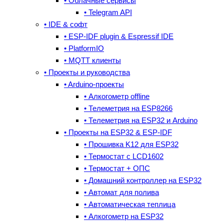
• Облачные сервисы
• Telegram API
• IDE & cофт
• ESP-IDF plugin & Espressif IDE
• PlatformIO
• MQTT клиенты
• Проекты и руководства
• Arduino-проекты
• Алкогометр offline
• Телеметрия на ESP8266
• Телеметрия на ESP32 и Arduino
• Проекты на ESP32 & ESP-IDF
• Прошивка K12 для ESP32
• Термостат с LCD1602
• Термостат + ОПС
• Домашний контроллер на ESP32
• Автомат для полива
• Автоматическая теплица
• Алкогометр на ESP32