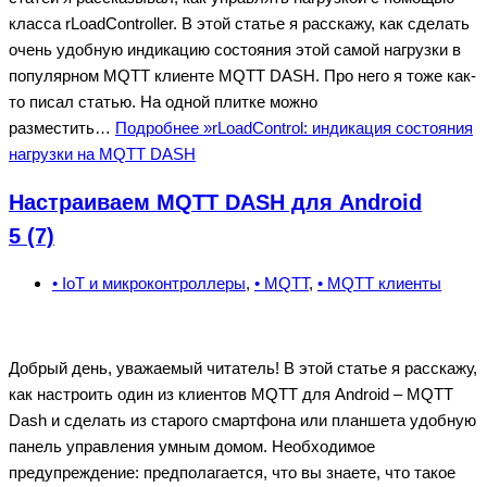
класса rLoadController. В этой статье я расскажу, как сделать
очень удобную индикацию состояния этой самой нагрузки в
популярном MQTT клиенте MQTT DASH. Про него я тоже как-
то писал статью. На одной плитке можно
разместить…
Подробнее »
rLoadControl: индикация состояния
нагрузки на MQTT DASH
Настраиваем MQTT DASH для Android
5 (7)
• IoT и микроконтроллеры
,
• MQTT
,
• MQTT клиенты
Добрый день, уважаемый читатель! В этой статье я расскажу,
как настроить один из клиентов MQTT для Android – MQTT
Dash и сделать из старого смартфона или планшета удобную
панель управления умным домом. Необходимое
предупреждение: предполагается, что вы знаете, что такое