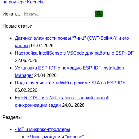
на роутере Keenetic
Искать...
Новые статьи
Датчики влажности почвы “7-в-1” (CWT-Soil-X-Y и его
клоны)
01.07.2026
Настройка IntelliSense в VSCode для работы с ESP-IDF
22.06.2026
Установка ESP-IDF с помощью ESP-IDF Installation
Manager
24.04.2026
Подключение к сети WiFi в режиме STA на ESP-IDF
06.02.2026
FreeRTOS Task Notifications – легкий способ
синхронизации задач
24.01.2026
Разделы
• IoT и микроконтроллеры
• Чипы, модули и "железо"