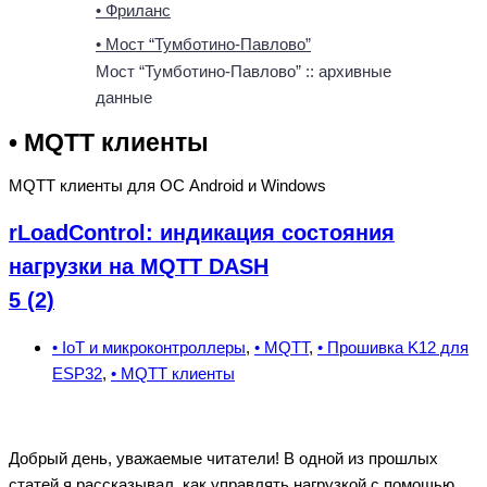
• Фриланс
• Мост “Тумботино-Павлово”
Мост “Тумботино-Павлово” :: архивные
данные
• MQTT клиенты
MQTT клиенты для ОС Android и Windows
rLoadControl: индикация состояния
нагрузки на MQTT DASH
5 (2)
• IoT и микроконтроллеры
,
• MQTT
,
• Прошивка K12 для
ESP32
,
• MQTT клиенты
Добрый день, уважаемые читатели! В одной из прошлых
статей я рассказывал, как управлять нагрузкой с помощью