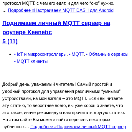
протокол MQTT, с чем его едят, и для чего “оно” нужно.
…
Подробнее »
Настраиваем MQTT DASH для Android
Поднимаем личный MQTT сервер на
роутере Keenetic
5 (11)
• IoT и микроконтроллеры
,
• MQTT
,
• Облачные сервисы
,
• MQTT клиенты
Добрый день, уважаемый читатель! Самый простой и
удобный протокол для управления различными “умными”
устройствами, на мой взгляд – это MQTT. Если вы читаете
эту статью, то вероятнее всего, вы уже хорошо знаете, что
это такое; иначе рекомендую вам прочитать другую статью.
На этом сайте Вы можете найти перечень некоторых
публичных…
Подробнее »
Поднимаем личный MQTT сервер