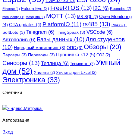
ESP32-S3
(5)
FreeRTOS
(13)
I2C
(6)
Falcon Eye
(3)
Keenetic
(2)
Ethernet
(1)
MQTT
(13)
Open Monitoring
MS SQL
(2)
menuconfig
(1)
Mosquitto
(1)
rs485
(13)
PlatformIO
(11)
(4)
OTA updates
(4)
RX433
(1)
Telegram
(6)
VSCode
(6)
SoftLoto
(3)
ThingSpeak
(3)
Базы данных
(10)
Для студентов
Автополив
(6)
Обзоры
(20)
(10)
Народный мониторинг
(3)
ОПС
(3)
Прошивка k12
(5)
Парсеры
(3)
Переводы
(3)
СО2
(2)
Умный
Сенсоры
(13)
Теплица
(6)
Термостат
(2)
дом
(52)
Утилиты
(2)
Утилиты для Excel
(2)
Электроника
(33)
Счетчики
Авторизация
Вход