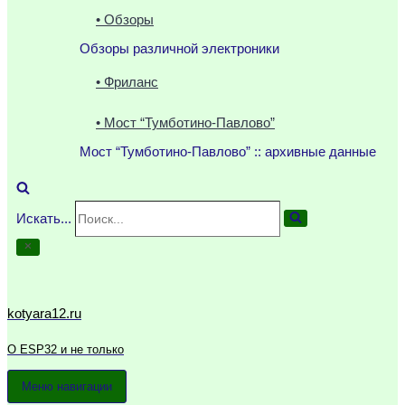
• Обзоры
Обзоры различной электроники
• Фриланс
• Мост “Тумботино-Павлово”
Мост “Тумботино-Павлово” :: архивные данные
Искать...
kotyara12.ru
О ESP32 и не только
Меню навигации