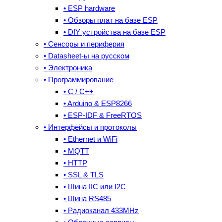
• ESP hardware
• Обзоры плат на базе ESP
• DIY устройства на базе ESP
• Сенсоры и периферия
• Datasheet-ы на русском
• Электроника
• Программирование
• C / C++
• Arduino & ESP8266
• ESP-IDF & FreeRTOS
• Интерфейсы и протоколы
• Ethernet и WiFi
• MQTT
• HTTP
• SSL & TLS
• Шина IIC или I2C
• Шина RS485
• Радиоканал 433MHz