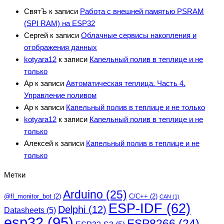
СвятЪ
к записи
Работа с внешней памятью PSRAM
(SPI RAM) на ESP32
Сергей
к записи
Облачные сервисы накопления и
отображения данных
kotyara12
к записи
Капельный полив в теплице и не
только
Ар
к записи
Автоматическая теплица. Часть 4.
Управление поливом
Ар
к записи
Капельный полив в теплице и не только
kotyara12
к записи
Капельный полив в теплице и не
только
Алексей
к записи
Капельный полив в теплице и не
только
Метки
Arduino
(25)
@fl_monitor_bot
(2)
C/C++
(2)
CAN
(1)
ESP-IDF
(62)
Delphi
(12)
Datasheets
(5)
esp32
(95)
ESP8266
(24)