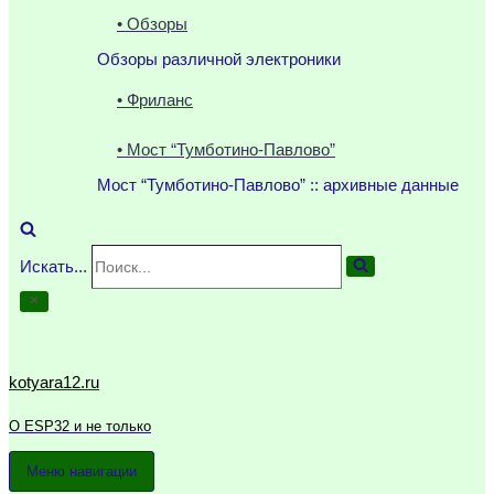
• Обзоры
Обзоры различной электроники
• Фриланс
• Мост “Тумботино-Павлово”
Мост “Тумботино-Павлово” :: архивные данные
Искать...
kotyara12.ru
О ESP32 и не только
Меню навигации