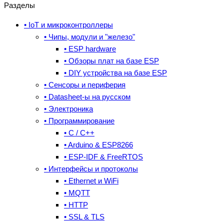
Разделы
• IoT и микроконтроллеры
• Чипы, модули и "железо"
• ESP hardware
• Обзоры плат на базе ESP
• DIY устройства на базе ESP
• Сенсоры и периферия
• Datasheet-ы на русском
• Электроника
• Программирование
• C / C++
• Arduino & ESP8266
• ESP-IDF & FreeRTOS
• Интерфейсы и протоколы
• Ethernet и WiFi
• MQTT
• HTTP
• SSL & TLS