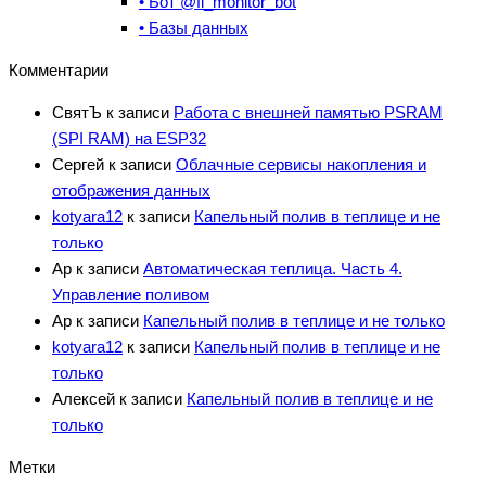
• Бот @fl_monitor_bot
• Базы данных
Комментарии
СвятЪ
к записи
Работа с внешней памятью PSRAM
(SPI RAM) на ESP32
Сергей
к записи
Облачные сервисы накопления и
отображения данных
kotyara12
к записи
Капельный полив в теплице и не
только
Ар
к записи
Автоматическая теплица. Часть 4.
Управление поливом
Ар
к записи
Капельный полив в теплице и не только
kotyara12
к записи
Капельный полив в теплице и не
только
Алексей
к записи
Капельный полив в теплице и не
только
Метки