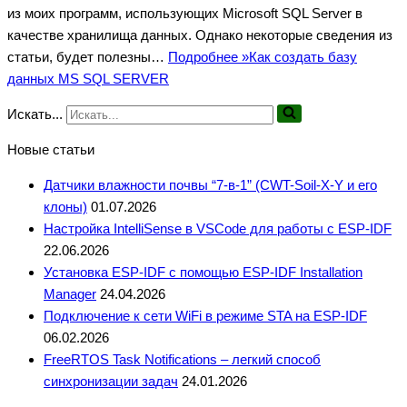
из моих программ, использующих Microsoft SQL Server в
качестве хранилища данных. Однако некоторые сведения из
статьи, будет полезны…
Подробнее »
Как создать базу
данных MS SQL SERVER
Искать...
Новые статьи
Датчики влажности почвы “7-в-1” (CWT-Soil-X-Y и его
клоны)
01.07.2026
Настройка IntelliSense в VSCode для работы с ESP-IDF
22.06.2026
Установка ESP-IDF с помощью ESP-IDF Installation
Manager
24.04.2026
Подключение к сети WiFi в режиме STA на ESP-IDF
06.02.2026
FreeRTOS Task Notifications – легкий способ
синхронизации задач
24.01.2026