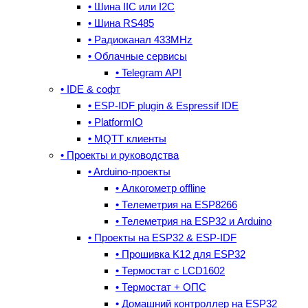
• Шина IIC или I2C
• Шина RS485
• Радиоканал 433MHz
• Облачные сервисы
• Telegram API
• IDE & cофт
• ESP-IDF plugin & Espressif IDE
• PlatformIO
• MQTT клиенты
• Проекты и руководства
• Arduino-проекты
• Алкогометр offline
• Телеметрия на ESP8266
• Телеметрия на ESP32 и Arduino
• Проекты на ESP32 & ESP-IDF
• Прошивка K12 для ESP32
• Термостат с LCD1602
• Термостат + ОПС
• Домашний контроллер на ESP32