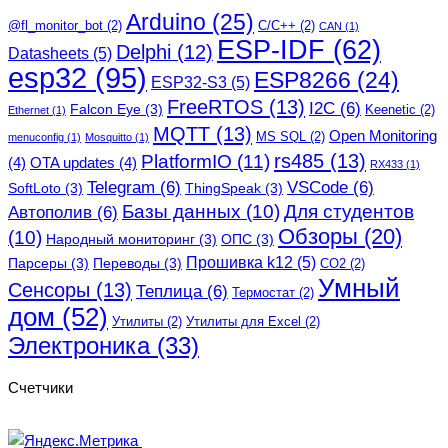
Arduino
(25)
@fl_monitor_bot
(2)
C/C++
(2)
CAN
(1)
ESP-IDF
(62)
Delphi
(12)
Datasheets
(5)
esp32
(95)
ESP8266
(24)
ESP32-S3
(5)
FreeRTOS
(13)
I2C
(6)
Falcon Eye
(3)
Keenetic
(2)
Ethernet
(1)
MQTT
(13)
Open Monitoring
MS SQL
(2)
menuconfig
(1)
Mosquitto
(1)
rs485
(13)
PlatformIO
(11)
(4)
OTA updates
(4)
RX433
(1)
Telegram
(6)
VSCode
(6)
SoftLoto
(3)
ThingSpeak
(3)
Базы данных
(10)
Для студентов
Автополив
(6)
Обзоры
(20)
(10)
Народный мониторинг
(3)
ОПС
(3)
Прошивка k12
(5)
Парсеры
(3)
Переводы
(3)
СО2
(2)
Умный
Сенсоры
(13)
Теплица
(6)
Термостат
(2)
дом
(52)
Утилиты
(2)
Утилиты для Excel
(2)
Электроника
(33)
Счетчики