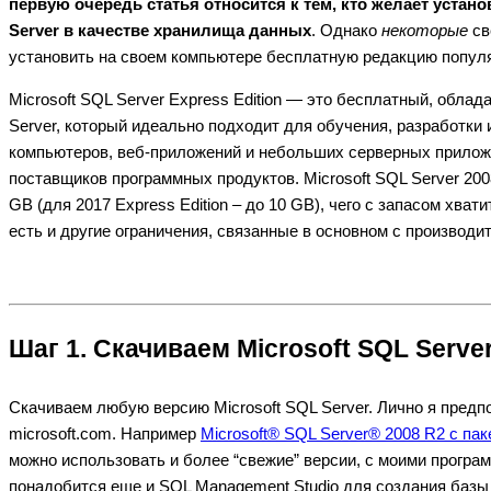
первую очередь статья относится к тем, кто желает устан
Server в качестве хранилища данных
. Однако
некоторые
св
установить на своем компьютере бесплатную редакцию попул
Microsoft SQL Server Express Edition — это бесплатный, об
Server, который идеально подходит для обучения, разработк
компьютеров, веб-приложений и небольших серверных приложе
поставщиков программных продуктов. Microsoft SQL Server 200
GB (для 2017 Express Edition – до 10 GB), чего с запасом хва
есть и другие ограничения, связанные в основном с производи
Шаг 1. Скачиваем Microsoft SQL Serve
Скачиваем любую версию Microsoft SQL Server. Лично я предп
microsoft.com. Например
Microsoft® SQL Server® 2008 R2 с пак
можно использовать и более “свежие” версии, с моими програ
понадобится еще и SQL Management Studio для создания базы 