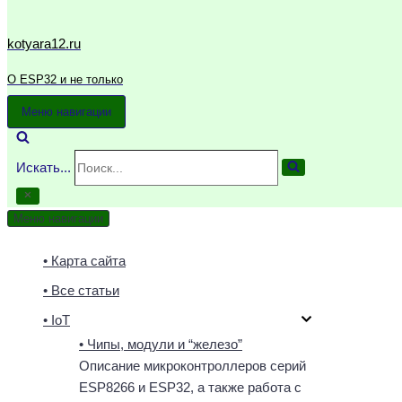
kotyara12.ru
О ESP32 и не только
Меню навигации
Искать...
Меню навигации
• Карта сайта
• Все статьи
• IoT
• Чипы, модули и “железо”
Описание микроконтроллеров серий
ESP8266 и ESP32, а также работа с