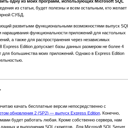
овить одну из моих программ, использующих Microsoft SQL
едения из статьи, будет полезны и всем остальным, кто желает
ярной СУБД.
ладающий развитыми функциональными возможностями выпуск SQ
и и наращивания функциональности приложений для настольных
ний, а также для распространения через независимых
8 Express Edition допускает базы данных размером не более 4
тит для большинства моих приложений. Однако в Express Edition
тельностью.
r
очитаю качать бесплатные версии непосредственно с
етом обновления 2 (SP2) ― выпуск Express Edition
. Конечно,
ммами будет работать любая. Кроме собственно сервера, нам
данных и выполнения SQL скриптов. Для Microsoft SQL Server