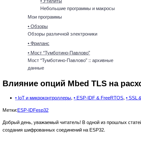
• Утилиты
Небольшие программы и макросы
Мои программы
• Обзоры
Обзоры различной электроники
• Фриланс
• Мост “Тумботино-Павлово”
Мост “Тумботино-Павлово” :: архивные
данные
Влияние опций Mbed TLS на расх
• IoT и микроконтроллеры
,
• ESP-IDF & FreeRTOS
,
• SSL 
Метки:
ESP-IDF
esp32
Добрый день, уважаемый читатель! В одной из прошлых стате
создания шифрованных соединений на ESP32.