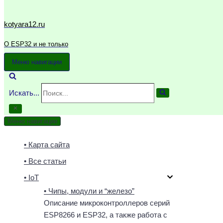
kotyara12.ru
О ESP32 и не только
Меню навигации
Искать...
Меню навигации
• Карта сайта
• Все статьи
• IoT
• Чипы, модули и “железо”
Описание микроконтроллеров серий
ESP8266 и ESP32, а также работа с