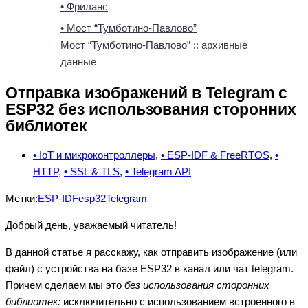
• Фриланс
• Мост “Тумботино-Павлово”
Мост “Тумботино-Павлово” :: архивные
данные
Отправка изображений в Telegram с
ESP32 без использования сторонних
библиотек
• IoT и микроконтроллеры
,
• ESP-IDF & FreeRTOS
,
•
HTTP
,
• SSL & TLS
,
• Telegram API
Метки:
ESP-IDF
esp32
Telegram
Добрый день, уважаемый читатель!
В данной статье я расскажу, как отправить изображение (или
файл) с устройства на базе ESP32 в канал или чат telegram.
Причем сделаем мы это
без использования сторонних
библиотек:
исключительно с использованием встроенного в