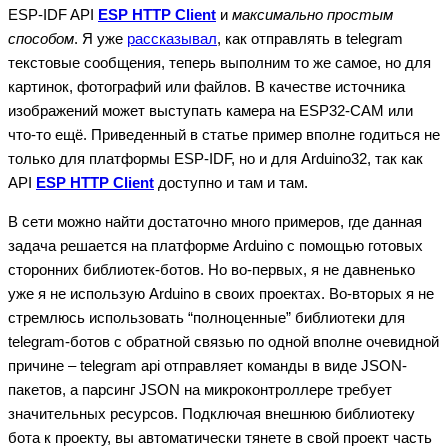
ESP-IDF API
ESP HTTP Client
и
максимально простым
способом
. Я уже
рассказывал
, как отправлять в telegram
текстовые сообщения, теперь выполним то же самое, но для
картинок, фотографий или файлов. В качестве источника
изображений может выступать камера на ESP32-CAM или
что-то ещё. Приведенный в статье пример вполне годиться не
только для платформы ESP-IDF, но и для Arduino32, так как
API
ESP HTTP Client
доступно и там и там.
В сети можно найти достаточно много примеров, где данная
задача решается на платформе Arduino с помощью готовых
сторонних библиотек-ботов. Но во-первых, я не давненько
уже я не использую Arduino в своих проектах. Во-вторых я не
стремлюсь использовать “полноценные” библиотеки для
telegram-ботов с обратной связью по одной вполне очевидной
причине – telegram api отправляет команды в виде JSON-
пакетов, а парсинг JSON на микроконтроллере требует
значительных ресурсов. Подключая внешнюю библиотеку
бота к проекту, вы автоматически тянете в свой проект часть