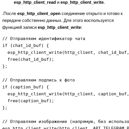
esp_http_client_read
и
esp_http_client_write
.
.После
esp_http_client_open
соединение открыто и готово к
передаче собственно данных. Для этого воспользуется
функцией записи
esp_http_client_write
:
// Отправляем идентификатор чата

if (chat_id_buf) {

  esp_http_client_write(http_client, chat_id_buf,
  free(chat_id_buf);

};

// Отправляем подпись к фото

if (caption_buf) {

  esp_http_client_write(http_client, caption_buf,
  free(caption_buf);

};

// Отправляем изображение (напрямую, без использо
esp_http_client_write(http_client, API_TELEGRAM_P