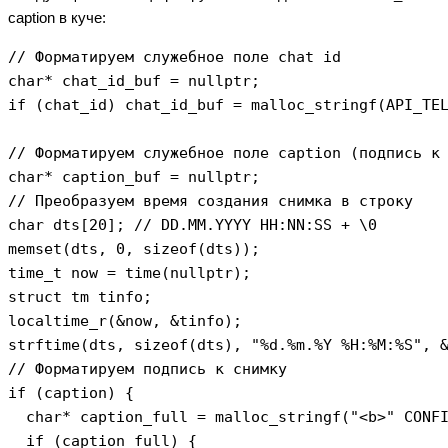
caption в куче:
// Форматируем служебное поле chat id

char* chat_id_buf = nullptr;

if (chat_id) chat_id_buf = malloc_stringf(API_TEL
// Форматируем служебное поле caption (подпись к 
char* caption_buf = nullptr;

// Преобразуем время создания снимка в строку

char dts[20]; // DD.MM.YYYY HH:NN:SS + \0

memset(dts, 0, sizeof(dts));

time_t now = time(nullptr);

struct tm tinfo;

localtime_r(&now, &tinfo);

strftime(dts, sizeof(dts), "%d.%m.%Y %H:%M:%S", &
// Форматируем подпись к снимку

if (caption) {

  char* caption_full = malloc_stringf("<b>" CONFI
  if (caption_full) {
