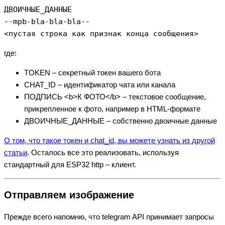
ДВОИЧНЫЕ_ДАННЫЕ

--mpb-bla-bla-bla--

<пустая строка как признак конца сообщения>
где:
TOKEN – секретный токен вашего бота
CHAT_ID – идентификатор чата или канала
ПОДПИСЬ <b>К ФОТО</b> – текстовое сообщение,
прикрепленное к фото, например в HTML-формате
ДВОИЧНЫЕ_ДАННЫЕ – собственно двоичные данные
О том, что такое токен и chat_id, вы можете узнать из другой
статьи
. Осталось все это реализовать, используя
стандартный для ESP32 http – клиент.
Отправляем изображение
Прежде всего напомню, что telegram API принимает запросы