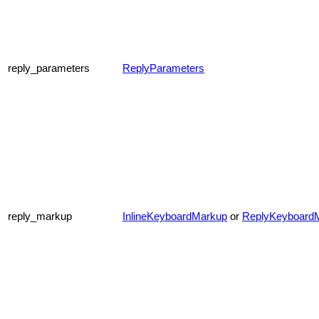
reply_parameters
ReplyParameters
reply_markup
InlineKeyboardMarkup
or
ReplyKeyboard