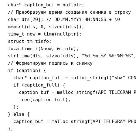
  char* caption_buf = nullptr;

  // Преобразуем время создания снимка в строку

  char dts[20]; // DD.MM.YYYY HH:NN:SS + \0

  memset(dts, 0, sizeof(dts));

  time_t now = time(nullptr);

  struct tm tinfo;

  localtime_r(&now, &tinfo);

  strftime(dts, sizeof(dts), "%d.%m.%Y %H:%M:%S",
  // Форматируем подпись к снимку

  if (caption) {

    char* caption_full = malloc_stringf("<b>" CON
    if (caption_full) {

      caption_buf = malloc_stringf(API_TELEGRAM_P
      free(caption_full);

    };

  } else {

    caption_buf = malloc_stringf(API_TELEGRAM_PHO
  };
