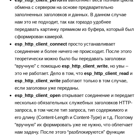
обмена с сервером на основе предварительно
заполненных заголовков и данных. В данном случае
нам это не подходит, так как гораздо удобнее
передавать картинку прямиком из буфера, который был
сформирован камерой.
esp_http_client_connect
просто устанавливает
соединение и более ничего не происходит. После этого
теоретически можно было бы передавать заголовки
“вручную” с помощью
esp_http_client_write
, но увы –
это не работает. Дело в том, что
esp_http_client_read
и
esp_http_client_write
работают только в том случае,
если заголовки уже переданы.
esp_http_client_open
открывает соединение и передает
несколько обязательных служебных заголовков HTTP-
запроса, в том числе тип запроса, тип содержимого и
его длину (Content-Length и Content-Type) и т.д. Поэтому
“вручную” их формировать уже не нужно, что облегчает
нам задачу. После этого “разблокируются” функции