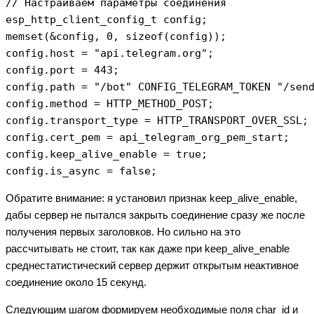
// Настраиваем параметры соединения

esp_http_client_config_t config;

memset(&config, 0, sizeof(config));

config.host = "api.telegram.org";

config.port = 443;

config.path = "/bot" CONFIG_TELEGRAM_TOKEN "/send
config.method = HTTP_METHOD_POST;

config.transport_type = HTTP_TRANSPORT_OVER_SSL;

config.cert_pem = api_telegram_org_pem_start;

config.keep_alive_enable = true;

Обратите внимание: я установил признак keep_alive_enable,
дабы сервер не пытался закрыть соединение сразу же после
получения первых заголовков. Но сильно на это
рассчитывать не стоит, так как даже при keep_alive_enable
среднестатистический сервер держит открытым неактивное
соединение около 15 секунд.
Следующим шагом формируем необходимые поля char_id и