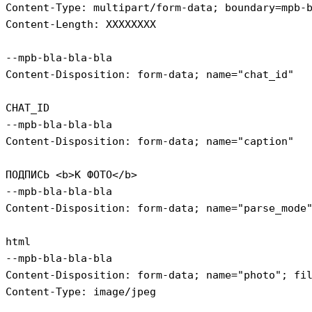
Content-Type: multipart/form-data; boundary=mpb-b
Content-Length: XXXXXXXX

--mpb-bla-bla-bla

Content-Disposition: form-data; name="chat_id"

CHAT_ID

--mpb-bla-bla-bla

Content-Disposition: form-data; name="caption"

ПОДПИСЬ <b>К ФОТО</b>

--mpb-bla-bla-bla

Content-Disposition: form-data; name="parse_mode"
html

--mpb-bla-bla-bla

Content-Disposition: form-data; name="photo"; fil
Content-Type: image/jpeg
