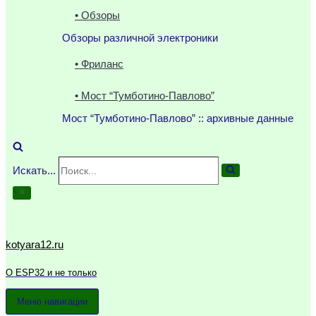
• Обзоры
Обзоры различной электроники
• Фриланс
• Мост “Тумботино-Павлово”
Мост “Тумботино-Павлово” :: архивные данные
Искать...
kotyara12.ru
О ESP32 и не только
Меню навигации