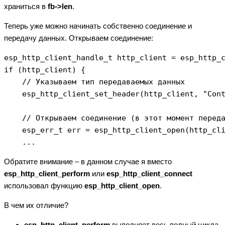
храниться в
fb->len
.
Теперь уже можно начинать собственно соединение и
передачу данных. Открываем соединение:
esp_http_client_handle_t http_client = esp_http_c
if (http_client) {

    // Указываем тип передаваемых данных

    esp_http_client_set_header(http_client, "Cont
    // Открываем соединение (в этот момент переда
    esp_err_t err = esp_http_client_open(http_cli
    ...
Обратите внимание – в данном случае я вместо
esp_http_client_perform
или
esp_http_client_connect
использовал функцию
esp_http_client_open
.
В чем их отличие?
esp_http_client_perform
выполняет весь полный цикла