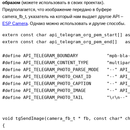
образом
(можете использовать в своих проектах).
Предполагается, что изображение передано в буфере
camera_fb_t, указатель на который нам выдает другое API –
ESP Camera
. Однако можно использовать и другие способы.
extern const char api_telegram_org_pem_start[] as
extern const char api_telegram_org_pem_end[]   as
#define API_TELEGRAM_BOUNDARY           "mpb-bla-
#define API_TELEGRAM_CONTENT_TYPE       "multipar
#define API_TELEGRAM_PHOTO_PARSE_MODE   "--" API_
#define API_TELEGRAM_PHOTO_CHAT_ID      "--" API_
#define API_TELEGRAM_PHOTO_CAPTION      "--" API_
#define API_TELEGRAM_PHOTO_IMAGE        "--" API_
#define API_TELEGRAM_PHOTO_TAIL         "\r\n--" 
void tgSendImage(camera_fb_t * fb, const char* ch
{
