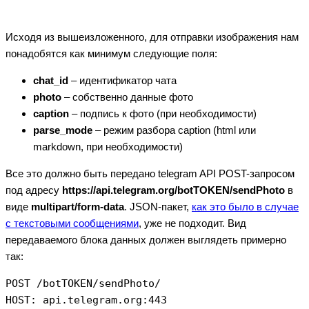
Исходя из вышеизложенного, для отправки изображения нам
понадобятся как минимум следующие поля:
chat_id
– идентификатор чата
photo
– собственно данные фото
caption
– подпись к фото (при необходимости)
parse_mode
– режим разбора caption (html или
markdown, при необходимости)
Все это должно быть передано telegram API POST-запросом
под адресу
https://api.telegram.org/botTOKEN/sendPhoto
в
виде
multipart/form-data
. JSON-пакет,
как это было в случае
с текстовыми сообщениями
, уже не подходит. Вид
передаваемого блока данных должен выглядеть примерно
так:
POST /botTOKEN/sendPhoto/

HOST: api.telegram.org:443
