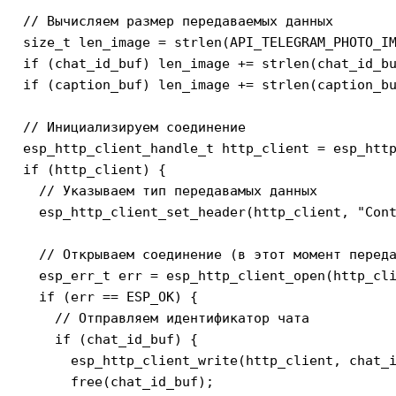
  // Вычисляем размер передаваемых данных

  size_t len_image = strlen(API_TELEGRAM_PHOTO_IM
  if (chat_id_buf) len_image += strlen(chat_id_bu
  if (caption_buf) len_image += strlen(caption_bu
  // Инициализируем соединение

  esp_http_client_handle_t http_client = esp_http
  if (http_client) {

    // Указываем тип передавамых данных

    esp_http_client_set_header(http_client, "Cont
    // Открываем соединение (в этот момент переда
    esp_err_t err = esp_http_client_open(http_cli
    if (err == ESP_OK) {

      // Отправляем идентификатор чата

      if (chat_id_buf) {

        esp_http_client_write(http_client, chat_i
        free(chat_id_buf);
