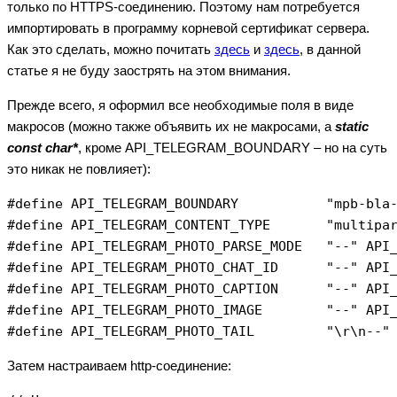
только по HTTPS-соединению. Поэтому нам потребуется
импортировать в программу корневой сертификат сервера.
Как это сделать, можно почитать
здесь
и
здесь
, в данной
статье я не буду заострять на этом внимания.
Прежде всего, я оформил все необходимые поля в виде
макросов (можно также объявить их не макросами, а
static
const char*
, кроме API_TELEGRAM_BOUNDARY – но на суть
это никак не повлияет):
#define API_TELEGRAM_BOUNDARY           "mpb-bla-
#define API_TELEGRAM_CONTENT_TYPE       "multipar
#define API_TELEGRAM_PHOTO_PARSE_MODE   "--" API_
#define API_TELEGRAM_PHOTO_CHAT_ID      "--" API_
#define API_TELEGRAM_PHOTO_CAPTION      "--" API_
#define API_TELEGRAM_PHOTO_IMAGE        "--" API_
Затем настраиваем http-соединение: