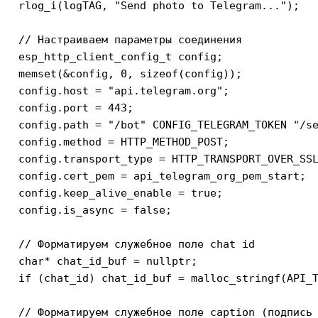
  rlog_i(logTAG, "Send photo to Telegram...");

  // Настраиваем параметры соединения

  esp_http_client_config_t config;

  memset(&config, 0, sizeof(config));

  config.host = "api.telegram.org";

  config.port = 443;

  config.path = "/bot" CONFIG_TELEGRAM_TOKEN "/se
  config.method = HTTP_METHOD_POST;

  config.transport_type = HTTP_TRANSPORT_OVER_SSL
  config.cert_pem = api_telegram_org_pem_start;

  config.keep_alive_enable = true;

  config.is_async = false;

  // Форматируем служебное поле chat id

  char* chat_id_buf = nullptr;

  if (chat_id) chat_id_buf = malloc_stringf(API_T
  // Форматируем служебное поле caption (подпись 