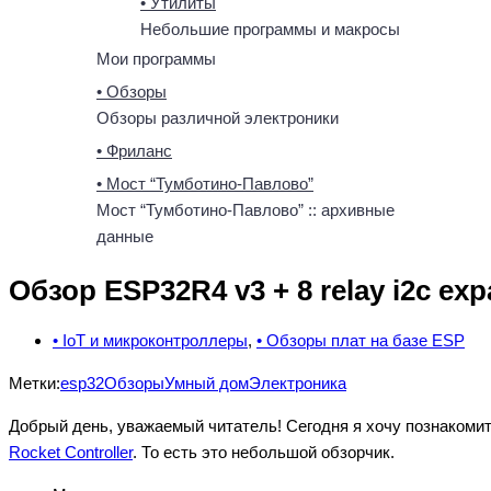
• Утилиты
Небольшие программы и макросы
Мои программы
• Обзоры
Обзоры различной электроники
• Фриланс
• Мост “Тумботино-Павлово”
Мост “Тумботино-Павлово” :: архивные
данные
Обзор ESP32R4 v3 + 8 relay i2c ex
• IoT и микроконтроллеры
,
• Обзоры плат на базе ESP
Метки:
esp32
Обзоры
Умный дом
Электроника
Добрый день, уважаемый читатель! Сегодня я хочу познакомит
Rocket Controller
. То есть это небольшой обзорчик.