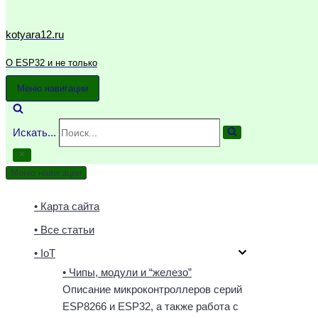
kotyara12.ru
О ESP32 и не только
Меню навигации
Искать...
Меню навигации
• Карта сайта
• Все статьи
• IoT
• Чипы, модули и “железо”
Описание микроконтроллеров серий
ESP8266 и ESP32, а также работа с