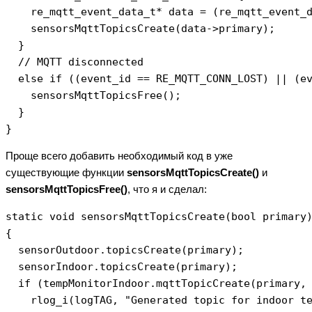
    re_mqtt_event_data_t* data = (re_mqtt_event_d
    sensorsMqttTopicsCreate(data->primary);

  } 

  // MQTT disconnected

  else if ((event_id == RE_MQTT_CONN_LOST) || (ev
    sensorsMqttTopicsFree();

  }

Проще всего добавить необходимый код в уже
существующие функции
sensorsMqttTopicsCreate()
и
sensorsMqttTopicsFree()
, что я и сделал:
static void sensorsMqttTopicsCreate(bool primary)
{

  sensorOutdoor.topicsCreate(primary);

  sensorIndoor.topicsCreate(primary);

  if (tempMonitorIndoor.mqttTopicCreate(primary, 
    rlog_i(logTAG, "Generated topic for indoor te