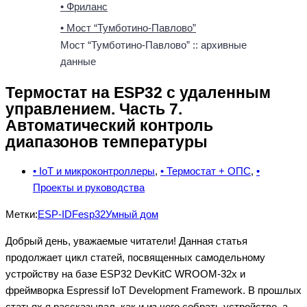
• Фриланс
• Мост “Тумботино-Павлово”
Мост “Тумботино-Павлово” :: архивные
данные
Термостат на ESP32 с удаленным
управлением. Часть 7.
Автоматический контроль
диапазонов температуры
• IoT и микроконтроллеры
,
• Термостат + ОПС
,
•
Проекты и руководства
Метки:
ESP-IDF
esp32
Умный дом
Добрый день, уважаемые читатели! Данная статья
продолжает цикл статей, посвященных самодельному
устройству на базе ESP32 DevKitC WROOM-32x и
фреймворка Espressif IoT Development Framework. В прошлых
статьях я рассказывал, как и из чего собрать устройство, а