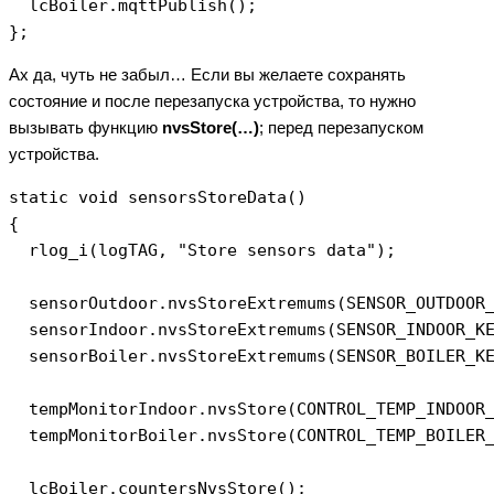
  lcBoiler.mqttPublish();

Ах да, чуть не забыл… Если вы желаете сохранять
состояние и после перезапуска устройства, то нужно
вызывать функцию
nvsStore(…)
; перед перезапуском
устройства.
static void sensorsStoreData()

{

  rlog_i(logTAG, "Store sensors data");

  sensorOutdoor.nvsStoreExtremums(SENSOR_OUTDOOR_
  sensorIndoor.nvsStoreExtremums(SENSOR_INDOOR_KE
  sensorBoiler.nvsStoreExtremums(SENSOR_BOILER_KE
  tempMonitorIndoor.nvsStore(CONTROL_TEMP_INDOOR_
  tempMonitorBoiler.nvsStore(CONTROL_TEMP_BOILER_
  lcBoiler.countersNvsStore();
