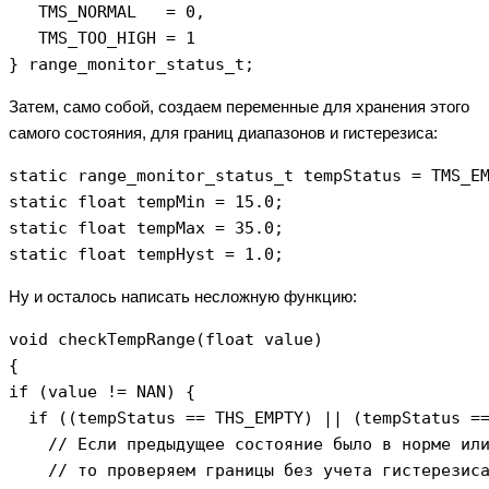
   TMS_NORMAL   = 0,

   TMS_TOO_HIGH = 1

} range_monitor_status_t;
Затем, само собой, создаем переменные для хранения этого
самого состояния, для границ диапазонов и гистерезиса:
static range_monitor_status_t tempStatus = TMS_EM
static float tempMin = 15.0;

static float tempMax = 35.0;

static float tempHyst = 1.0;
Ну и осталось написать несложную функцию:
void сheckTempRange(float value)

{

if (value != NAN) {

  if ((tempStatus == THS_EMPTY) || (tempStatus ==
    // Если предыдущее состояние было в норме или
    // то проверяем границы без учета гистерезиса