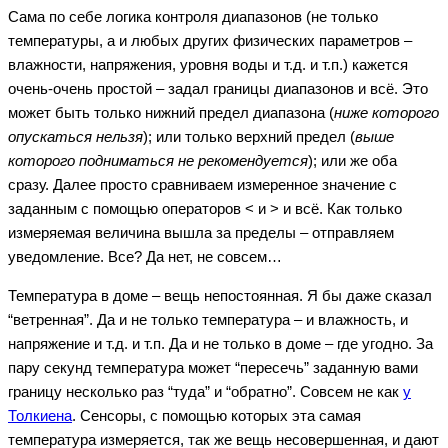
Сама по себе логика контроля диапазонов (не только
температуры, а и любых других физических параметров –
влажности, напряжения, уровня воды и т.д. и т.п.) кажется
очень-очень простой – задал границы диапазонов и всё. Это
может быть только нижний предел диапазона (
ниже которого
опускаться нельзя
); или только верхний предел (
выше
которого подниматься не рекомендуется
); или же оба
сразу. Далее просто сравниваем измеренное значение с
заданным с помощью операторов < и > и всё. Как только
измеряемая величина вышла за пределы – отправляем
уведомление. Все? Да нет, не совсем…
Температура в доме – вещь непостоянная. Я бы даже сказал
“ветренная”. Да и не только температура – и влажность, и
напряжение и т.д. и т.п. Да и не только в доме – где угодно. За
пару секунд температура может “пересечь” заданную вами
границу несколько раз “туда” и “обратно”. Совсем не как
у
Толкиена
. Сенсоры, с помощью которых эта самая
температура измеряется, так же вещь несовершенная, и дают