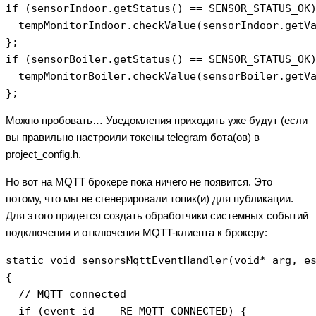
if (sensorIndoor.getStatus() == SENSOR_STATUS_OK)
  tempMonitorIndoor.checkValue(sensorIndoor.getVa
};

if (sensorBoiler.getStatus() == SENSOR_STATUS_OK)
  tempMonitorBoiler.checkValue(sensorBoiler.getVa
Можно пробовать… Уведомления приходить уже будут (если
вы правильно настроили токены telegram бота(ов) в
project_config.h.
Но вот на MQTT брокере пока ничего не появится. Это
потому, что мы не сгенерировали топик(и) для публикации.
Для этого придется создать обработчики системных событий
подключения и отключения MQTT-клиента к брокеру:
static void sensorsMqttEventHandler(void* arg, es
{

  // MQTT connected

  if (event_id == RE_MQTT_CONNECTED) {
