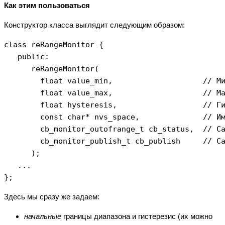
Как этим пользоваться
Конструктор класса выглядит следующим образом:
class reRangeMonitor {

   public:

      reRangeMonitor(

        float value_min,                    // Ми
        float value_max,                    // Ма
        float hysteresis,                   // Ги
        const char* nvs_space,              // Им
        cb_monitor_outofrange_t cb_status,  // Ca
        cb_monitor_publish_t cb_publish     // Ca
      );

   ...

Здесь мы сразу же задаем:
начальные
границы диапазона и гистерезис (их можно