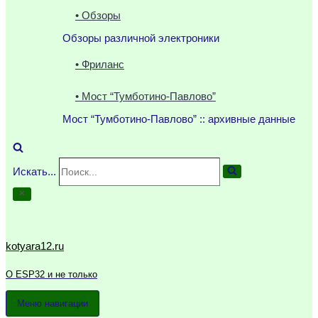
• Обзоры
Обзоры различной электроники
• Фриланс
• Мост “Тумботино-Павлово”
Мост “Тумботино-Павлово” :: архивные данные
Искать...
kotyara12.ru
О ESP32 и не только
Меню навигации