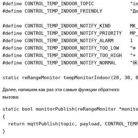
#define CONTROL_TEMP_INDOOR_TOPIC             "in
#define CONTROL_TEMP_INDOOR_FRIENDLY          "До
#define CONTROL_TEMP_INDOOR_NOTIFY_KIND       MK_
#define CONTROL_TEMP_INDOOR_NOTIFY_PRIORITY   MP_
#define CONTROL_TEMP_INDOOR_NOTIFY_ALARM      1

#define CONTROL_TEMP_INDOOR_NOTIFY_TOO_LOW    "❄️
#define CONTROL_TEMP_INDOOR_NOTIFY_TOO_HIGH   "☀️
#define CONTROL_TEMP_INDOOR_NOTIFY_NORMAL     "🆗
Далее, напишем как раз эти самые функции обратного
вызова:
static bool monitorPublish(reRangeMonitor *monito
{

  return mqttPublish(topic, payload, CONTROL_TEMP
}
