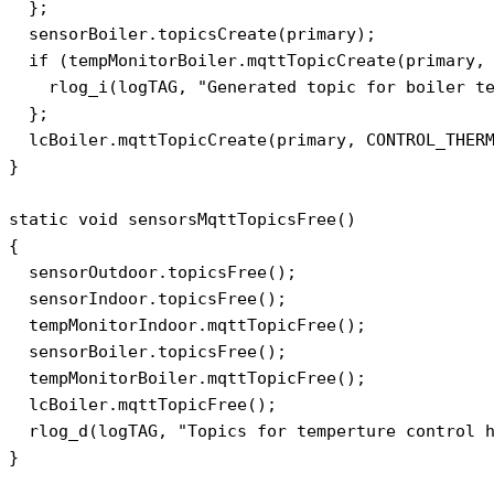
  };

  sensorBoiler.topicsCreate(primary);

  if (tempMonitorBoiler.mqttTopicCreate(primary, 
    rlog_i(logTAG, "Generated topic for boiler te
  };

  lcBoiler.mqttTopicCreate(primary, CONTROL_THERM
}

static void sensorsMqttTopicsFree()

{

  sensorOutdoor.topicsFree();

  sensorIndoor.topicsFree();

  tempMonitorIndoor.mqttTopicFree();

  sensorBoiler.topicsFree();

  tempMonitorBoiler.mqttTopicFree();

  lcBoiler.mqttTopicFree();

  rlog_d(logTAG, "Topics for temperture control h