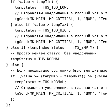
    if (value < tempMin) {

      tempStatus = THS_TOO_LOW;

      // Отправляем уведомление в главный чат о т
      tgSend(MK_MAIN, МР_CRITICAL, 1, "ДОМ", "Тем
    } else if (value > tempMax) {

      tempStatus = THS_TOO_HIGH;

      // Отправляем уведомление в главный чат о т
      tgSend(MK_MAIN, МР_CRITICAL, 1, "ДОМ", "Тем
  } else if (tempIndoorStatus == TMS_EMPTY) {

    // Просто меняем статус, без уведомлений

    tempStatus = THS_NORMAL;

  } else {

    // Если предыдущее состояние было вне диапазо
    if ((value >= (tempMin + tempHyst)) && (value
      tempStatus = THS_NORMAL;

      // Отправляем уведомление в главный чат о т
      tgSend(MK_MAIN, МР_CRITICAL, 1, "ДОМ", "Тем
    };

  };
