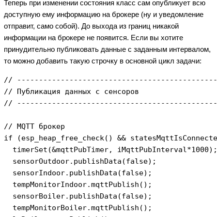
Теперь при изменении состояния класс сам опубликует всю
доступную ему информацию на брокере (ну и уведомление
отправит, само собой). До выхода из границ никакой
информации на брокере не появится. Если вы хотите
принудительно публиковать данные с заданным интервалом,
то можно добавить такую строчку в основной цикл задачи:
// ----------------------------------------------
// Публикация данных с сенсоров

// ----------------------------------------------
// MQTT брокер

if (esp_heap_free_check() && statesMqttIsConnecte
  timerSet(&mqttPubTimer, iMqttPubInterval*1000);
  sensorOutdoor.publishData(false);

  sensorIndoor.publishData(false);

  tempMonitorIndoor.mqttPublish();

  sensorBoiler.publishData(false);

  tempMonitorBoiler.mqttPublish();
