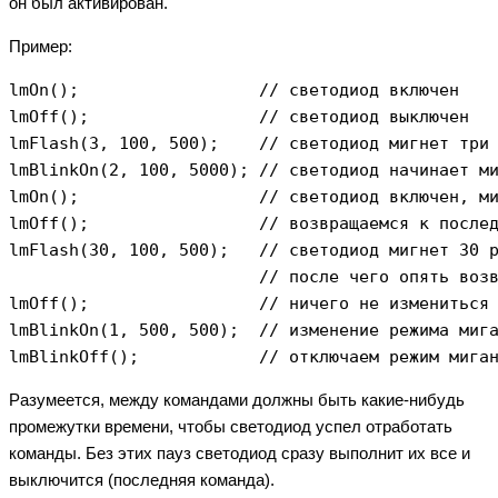
он был активирован.
Пример:
lmOn();                  // светодиод включен

lmOff();                 // светодиод выключен

lmFlash(3, 100, 500);    // светодиод мигнет три 
lmBlinkOn(2, 100, 5000); // светодиод начинает ми
lmOn();                  // светодиод включен, ми
lmOff();                 // возвращаемся к послед
lmFlash(30, 100, 500);   // светодиод мигнет 30 р
                         // после чего опять возв
lmOff();                 // ничего не измениться 
lmBlinkOn(1, 500, 500);  // изменение режима мига
Разумеется, между командами должны быть какие-нибудь
промежутки времени, чтобы светодиод успел отработать
команды. Без этих пауз светодиод сразу выполнит их все и
выключится (последняя команда).