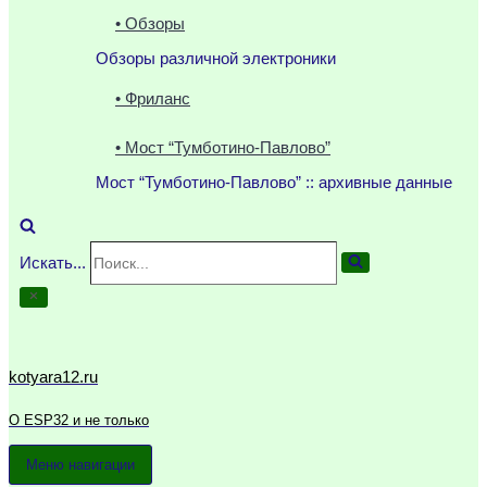
• Обзоры
Обзоры различной электроники
• Фриланс
• Мост “Тумботино-Павлово”
Мост “Тумботино-Павлово” :: архивные данные
Искать...
kotyara12.ru
О ESP32 и не только
Меню навигации