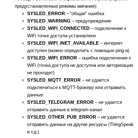
предустановленные режимы мигания):
SYSLED_ERROR
– “общая” ошибка
SYSLED_WARNING
– предупреждение
SYSLED_WIFI_CONNECTED
– подключение к
WiFi точке доступа установлено
SYSLED_WIFI_INET_AVAILABLE
– интернет
доступен (можно определить с помощью ping-а)
SYSLED_WIFI_ERROR
– ошибка подключения к
WiFi (точка доступа не доступна или авторизация
не проходит)
SYSLED_MQTT_ERROR
– не удается
подключиться к MQTT-брокеру или отправить
данные
SYSLED_TELEGRAM_ERROR
– не удается
отправить данные в telegram-канал
SYSLED_OTHER_PUB_ERROR
– не удается
отправить данные на другие ресурсы (ThingSpeak
и т.д.)