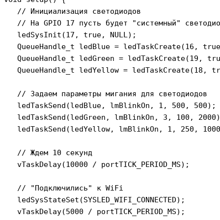
   // Инициализация светодиодов

   // На GPIO 17 пусть будет "системный" светодио
   ledSysInit(17, true, NULL);

   QueueHandle_t ledBlue = ledTaskCreate(16, true
   QueueHandle_t ledGreen = ledTaskCreate(19, tru
   QueueHandle_t ledYellow = ledTaskCreate(18, tr
   // Задаем параметры мигания для светодиодов

   ledTaskSend(ledBlue, lmBlinkOn, 1, 500, 500);

   ledTaskSend(ledGreen, lmBlinkOn, 3, 100, 2000)
   ledTaskSend(ledYellow, lmBlinkOn, 1, 250, 1000
   // Ждем 10 секунд

   vTaskDelay(10000 / portTICK_PERIOD_MS);

   // "Подключились" к WiFi

   ledSysStateSet(SYSLED_WIFI_CONNECTED);

   vTaskDelay(5000 / portTICK_PERIOD_MS);
