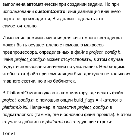
выполнена автоматически при создании задачи. Но при
использовании
customControl
инициализация внешнего
порта не производится, Вы должны сделать это
самостоятельно.
Изменение режимов мигания для системного светодиода
может быть осуществлено с помощью макросов
предпроцессора, определенных в файле
project_config.h
.
Файл
project_config.h
может отсутствовать, в этом случае
будут использованы значения по умолчанию. Необходимо,
чтобы этот файл при компиляции был доступен не только из
главного скетча, но и из библиотек.
В PlatformIO можно указать компилятору, где искать файл
project_config.h
, с помощью опции build_flags = -Iкаталог в
platformio.ini
. Например, я поместил
project_config.h
в
подкаталог
src
(там же, где и основной файл проекта). В этом
случае я добавлю в
platformio.ini
следующие строки:
[env]
