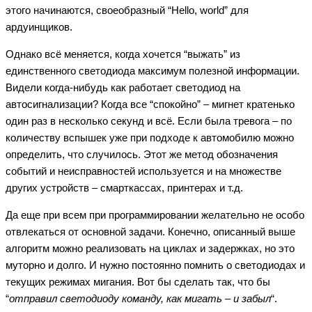
этого начинаются, своеобразный “Hello, world” для
ардуинщиков.
Однако всё меняется, когда хочется “выжать” из
единственного светодиода максимум полезной информации.
Видели когда-нибудь как работает светодиод на
автосигнализации? Когда все “спокойно” – мигнет кратенько
один раз в несколько секунд и всё. Если была тревога – по
количеству вспышек уже при подходе к автомобилю можно
определить, что случилось. Этот же метод обозначения
событий и неисправностей используется и на множестве
других устройств – смарткассах, принтерах и т.д.
Да еще при всем при программировании желательно не особо
отвлекаться от основной задачи. Конечно, описанный выше
алгоритм можно реализовать на циклах и задержках, но это
муторно и долго. И нужно постоянно помнить о светодиодах и
текущих режимах мигания. Вот бы сделать так, что бы
“
отправил светодиоду команду, как мигать – и забыл
“.