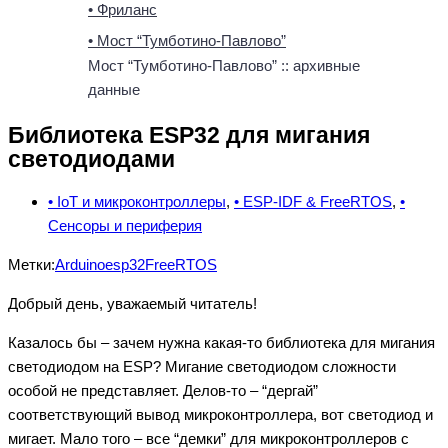
• Фриланс
• Мост “Тумботино-Павлово”
Мост “Тумботино-Павлово” :: архивные
данные
Библиотека ESP32 для мигания
светодиодами
• IoT и микроконтроллеры
,
• ESP-IDF & FreeRTOS
,
•
Сенсоры и периферия
Метки:
Arduino
esp32
FreeRTOS
Добрый день, уважаемый читатель!
Казалось бы – зачем нужна какая-то библиотека для мигания
светодиодом на ESP? Мигание светодиодом сложности
особой не представляет. Делов-то – “дергай”
соответствующий вывод микроконтроллера, вот светодиод и
мигает. Мало того – все “демки” для микроконтроллеров с