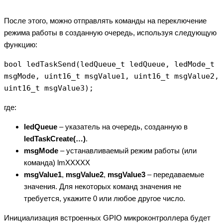
После этого, можно отправлять команды на переключение
режима работы в созданную очередь, используя следующую
функцию:
bool ledTaskSend(ledQueue_t ledQueue, ledMode_t
msgMode, uint16_t msgValue1, uint16_t msgValue2,
uint16_t msgValue3);
где:
ledQueue
– указатель на очередь, созданную в
ledTaskCreate(…)
.
msgMode
– устанавливаемый режим работы (или
команда) lmXXXXX
msgValue1
,
msgValue2
,
msgValue3
– передаваемые
значения. Для некоторых команд значения не
требуется, укажите 0 или любое другое число.
Инициализация встроенных GPIO микроконтроллера будет