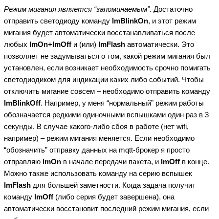
Режим мигания является “запоминаемым”
. Достаточно
отправить светодиоду команду
lmBlinkOn
, и этот режим
мигания будет автоматически восстанавливаться после
любых
lmOn+lmOff
и (или)
lmFlash
автоматически. Это
позволяет не задумываться о том, какой режим мигания был
установлен, если возникает необходимость срочно помигать
светодиодиком для индикации каких либо событий. Чтобы
отключить мигание совсем – необходимо отправить команду
lmBlinkOff
. Например, у меня “нормальный” режим работы
обозначается редкими одиночными вспышками один раз в 3
секунды. В случае какого-либо сбоя в работе (нет wifi,
например) – режим мигания меняется. Если необходимо
“обозначить” отправку данных на mqtt-брокер я просто
отправляю
lmOn
в начале передачи пакета, и
lmOff
в конце.
Можно также использовать команду на серию вспышек
lmFlash
для большей заметности. Когда задача получит
команду
lmOff
(либо серия будет завершена), она
автоматически восстановит последний режим мигания, если