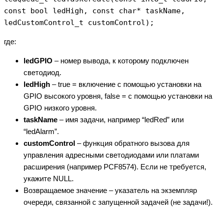
const bool ledHigh, const char* taskName,
ledCustomControl_t customControl);
где:
ledGPIO
– номер вывода, к которому подключен
светодиод.
ledHigh
– true = включение с помощью установки на
GPIO высокого уровня, false = с помощью установки на
GPIO низкого уровня.
taskName
– имя задачи, например “ledRed” или
“ledAlarm”.
customControl
– функция обратного вызова для
управления адресными светодиодами или платами
расширения (например PCF8574). Если не требуется,
укажите NULL.
Возвращаемое значение – указатель на экземпляр
очереди, связанной с запущенной задачей (не задачи!).