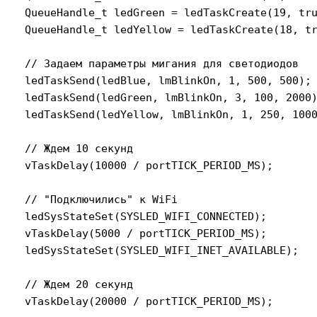
   QueueHandle_t ledGreen = ledTaskCreate(19, tru
   QueueHandle_t ledYellow = ledTaskCreate(18, tr
   // Задаем параметры мигания для светодиодов

   ledTaskSend(ledBlue, lmBlinkOn, 1, 500, 500);

   ledTaskSend(ledGreen, lmBlinkOn, 3, 100, 2000)
   ledTaskSend(ledYellow, lmBlinkOn, 1, 250, 1000
   // Ждем 10 секунд

   vTaskDelay(10000 / portTICK_PERIOD_MS);

   // "Подключились" к WiFi

   ledSysStateSet(SYSLED_WIFI_CONNECTED);

   vTaskDelay(5000 / portTICK_PERIOD_MS);

   ledSysStateSet(SYSLED_WIFI_INET_AVAILABLE);

   // Ждем 20 секунд

   vTaskDelay(20000 / portTICK_PERIOD_MS);
