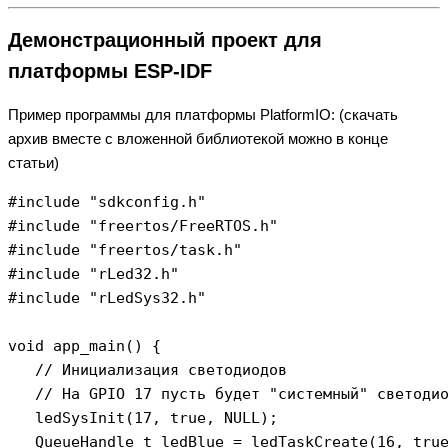
Демонстрационный проект для
платформы ESP-IDF
Пример программы для платформы PlatformIO: (скачать
архив вместе с вложенной библиотекой можно в конце
статьи)
#include "sdkconfig.h"

#include "freertos/FreeRTOS.h"

#include "freertos/task.h" 

#include "rLed32.h"

#include "rLedSys32.h"

void app_main() {

   // Инициализация светодиодов

   // На GPIO 17 пусть будет "системный" светодио
   ledSysInit(17, true, NULL);

   QueueHandle_t ledBlue = ledTaskCreate(16, true