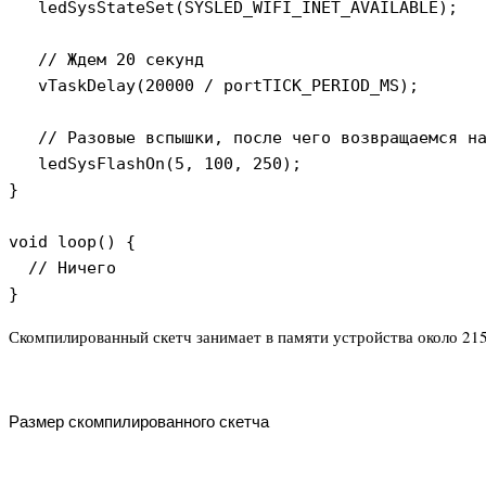
   ledSysStateSet(SYSLED_WIFI_INET_AVAILABLE);

   // Ждем 20 секунд

   vTaskDelay(20000 / portTICK_PERIOD_MS);

   // Разовые вспышки, после чего возвращаемся на
   ledSysFlashOn(5, 100, 250);

}

void loop() {

  // Ничего

}
Скомпилированный скетч занимает в памяти устройства около 21
Размер скомпилированного скетча