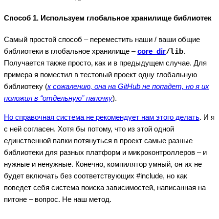
Способ 1. Используем глобальное хранилище библиотек
Самый простой способ – переместить наши / ваши общие
библиотеки в глобальное хранилище –
core_dir
/lib
.
Получается также просто, как и в предыдущем случае. Для
примера я поместил в тестовый проект одну глобальную
библиотеку (
к сожалению, она на GitHub не попадет, но я их
положил в “отдельную” папочку
).
Но справочная система не рекомендует нам этого делать
. И я
с ней согласен. Хотя бы потому, что из этой одной
единственной папки потянуться в проект самые разные
библиотеки для разных платформ и микроконтроллеров – и
нужные и ненужные. Конечно, компилятор умный, он их не
будет включать без соответствующих #include, но как
поведет себя система поиска зависимостей, написанная на
питоне – вопрос. Не наш метод.