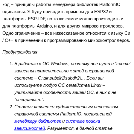
код – принципы работы менеджера библиотек PlatformIO
одинаковы. Я буду приводить примеры для ESP32 и
платформы ESP-IDF, но то же самое можно производить и
для платформы Arduino, и для других микроконтроллеров.
Одно ограничение – все нижесказанное относится к языку Си
/ С++ в применении к программированию микроконтроллеров.
Предупреждения
Я работаю в ОС Windows, поэтому все пути и “слеши”
записаны применительно к этой операционной
системе – C:\dir\subdir1\subdir2\… Если вы
используете любую ОС семейства Linux –
учитывайте особенности вашей ОС, в них я не
“специалист”.
Статья является художественным пересказом
справочной системы PlatformIO, посвященной
менеджеру библиотек
и
системе поиска
зависимостей
. Разумеется, в данной статье