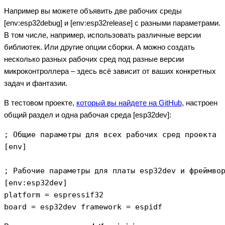
Например вы можете объявить две рабочих среды
[env:esp32debug] и [env:esp32release] с разными параметрами.
В том числе, например, использовать различные версии
библиотек. Или другие опции сборки. А можно создать
несколько разных рабочих сред под разные версии
микроконтроллера – здесь всё зависит от ваших конкретных
задач и фантазии.
В тестовом проекте,
который вы найдете на GitHub
, настроен
общий раздел и одна рабочая среда [esp32dev]:
; Общие параметры для всех рабочих сред проекта 

[env]

; Рабочие параметры для платы esp32dev и фреймвор
[env:esp32dev]

platform = espressif32

board = esp32dev framework = espidf