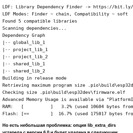
LDF: Library Dependency Finder -> https://bit.ly/
LDF Modes: Finder ~ chain, Compatibility ~ soft

Found 5 compatible libraries

Scanning dependencies...

Dependency Graph

|-- global_lib_1

|-- project_lib_1

|-- project_lib_2

|-- shared_lib_1

|-- shared_lib_2

Building in release mode

Retrieving maximum program size .pio\build\esp32d
Checking size .pio\build\esp32dev\firmware.elf

Advanced Memory Usage is available via "PlatformI
RAM:   [          ]   3.2% (used 10604 bytes from
Flash: [==        ]  16.7% (used 175017 bytes fr
Но есть небольшая проблемка: опция lib_extra_dirs
у
старела с версии 6.0
и будет удалена в следующем