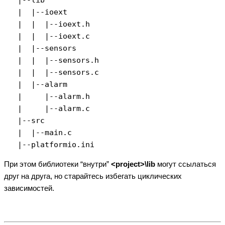
   |  |--ioext

   |  |  |--ioext.h

   |  |  |--ioext.c

   |  |--sensors

   |  |  |--sensors.h

   |  |  |--sensors.c

   |  |--alarm

   |     |--alarm.h

   |     |--alarm.c

   |--src

   |  |--main.c

   |--platformio.ini
При этом библиотеки “внутри”
<project>\lib
могут ссылаться
друг на друга, но старайтесь избегать циклических
зависимостей.