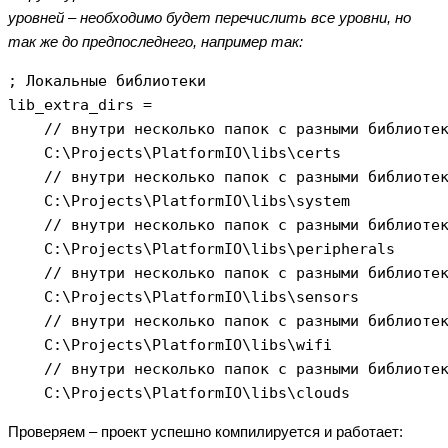
уровней – необходимо будет перечислить все уровни, но
так же до предпоследнего, например так:
; Локальные библиотеки

lib_extra_dirs =

    // внутри несколько папок с разными библиотек
    C:\Projects\PlatformIO\libs\certs

    // внутри несколько папок с разными библиотек
    C:\Projects\PlatformIO\libs\system

    // внутри несколько папок с разными библиотек
    C:\Projects\PlatformIO\libs\peripherals

    // внутри несколько папок с разными библиотек
    C:\Projects\PlatformIO\libs\sensors

    // внутри несколько папок с разными библиотек
    C:\Projects\PlatformIO\libs\wifi

    // внутри несколько папок с разными библиотек
Проверяем – проект успешно компилируется и работает: