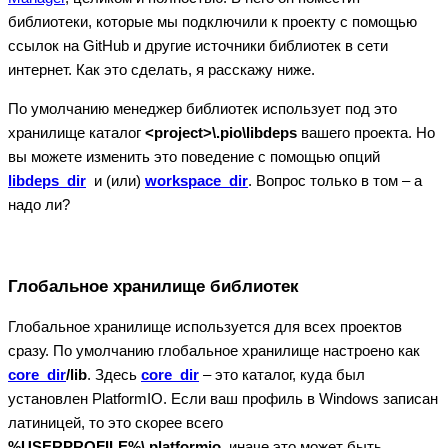
библиотеки, которые мы подключили к проекту с помощью
ссылок на GitHub и другие источники библиотек в сети
интернет. Как это сделать, я расскажу ниже.
По умолчанию менеджер библиотек использует под это
хранилище каталог
<project>\.pio\libdeps
вашего проекта. Но
вы можете изменить это поведение с помощью опций
libdeps_dir
и (или)
workspace_dir
. Вопрос только в том – а
надо ли?
Глобальное хранилище библиотек
Глобальное хранилище используется для всех проектов
сразу. По умолчанию глобальное хранилище настроено как
core_dir
/lib
. Здесь
core_dir
– это каталог, куда был
установлен PlatformIO. Если ваш профиль в Windows записан
латиницей, то это скорее всего
%USERPROFILE%\.platformio
, иначе это может быть