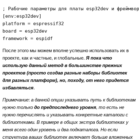
; Рабочие параметры для платы esp32dev и фреймвор
[env:esp32dev]

platform = espressif32

board = esp32dev

framework = espidf
После этого мы можем вполне успешно использовать их в
проекте, как и частные, и глобальные.
Я пока что
использую данный метод в большинстве прежних
проектов (просто создав разные наборы библиотек
для разных платформ), но, походу, от него придется
избавляться
.
Примечание
:
а данной опции указывать путь к библиотекам
нужно только
до предпоследнего уровня
, то есть не
нужно перечислять и указывать конкретные каталоги с
библиотеками. В примере в общих экстра библиотеках у
меня всего один уровень и два подкаталога. Но если
структура ваших библиотек включает больше вложенных