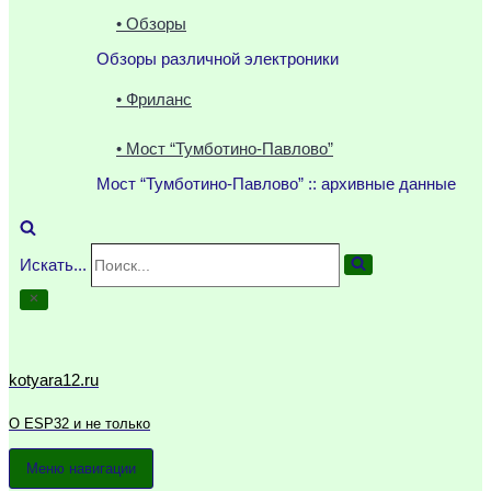
• Обзоры
Обзоры различной электроники
• Фриланс
• Мост “Тумботино-Павлово”
Мост “Тумботино-Павлово” :: архивные данные
Искать...
kotyara12.ru
О ESP32 и не только
Меню навигации