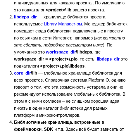
индивидуальных для каждого проекта . По умолчанию
это подкаталог
<project>\lib
вашего проекта.
libdeps_dir
— хранилище библиотек проекта,
используемое
Library Manager-ом
. Менеджер библиотек
помещает сюда библиотеки, подключенные к проекту
по ссылкам в сети Интернет, например (
как конкретно
это сделать, подробнее рассмотрим ниже
). По
умолчанию это
workspace_dir
\libdeps
, где
workspace_dir = <project>\.pio
, то есть
libdeps_dir
это
подкаталоги
<project>\.pio\libdeps
.
core_dir
\lib
— глобальное хранилище библиотек для
всех проектов. Справочная система PlatformIO, однако,
говорит о том, что эта возможность устарела и они не
рекомендуют использование глобальных библиотек. В
этом я с ними согласен – не слишком хорошая идея
пихать в один каталог библиотеки для разных
платформ и микроконтроллеров.
Библиотечные хранилища, встроенные в
фреймворки, SDK
и т.д. Здесь всё будет зависеть от