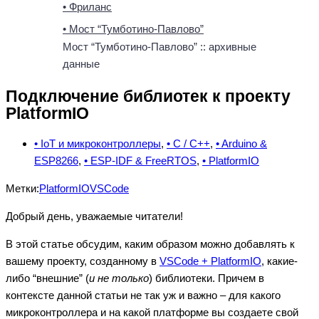
• Фриланс
• Мост “Тумботино-Павлово”
Мост “Тумботино-Павлово” :: архивные
данные
Подключение библиотек к проекту
PlatformIO
• IoT и микроконтроллеры
,
• C / C++
,
• Arduino &
ESP8266
,
• ESP-IDF & FreeRTOS
,
• PlatformIO
Метки:
PlatformIO
VSCode
Добрый день, уважаемые читатели!
В этой статье обсудим, каким образом можно добавлять к
вашему проекту, созданному в
VSCode + PlatformIO
, какие-
либо “внешние” (
и не только
) библиотеки. Причем в
контексте данной статьи не так уж и важно – для какого
микроконтроллера и на какой платформе вы создаете свой