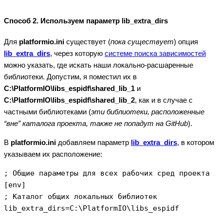
Способ 2. Используем параметр lib_extra_dirs
Для
platformio.ini
существует (
пока существует
) опция
lib_extra_dirs
, через которую
системе поиска зависимостей
можно указать, где искать наши локально-расшаренные
библиотеки. Допустим, я поместил их в
С:\PlatformIO\libs_espidf\shared_lib_1
и
С
:\PlatformIO\libs_espidf\shared_lib_2
, как и в случае с
частными библиотеками (
эти библиотеки, расположенные
“вне” каталога проекта, также не попадут на GitHub
).
В
platformio.ini
добавляем параметр
lib_extra_dirs
, в котором
указываем их расположение:
; Общие параметры для всех рабочих сред проекта 

[env]

; Каталог общих локальных библиотек

lib_extra_dirs=C:\PlatformIO\libs_espidf
