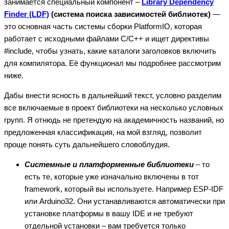
занимается специальный компонент –
Library Dependency
Finder (LDF)
(система поиска зависимостей библиотек)
—
это основная часть системы сборки PlatformIO, которая
работает с исходными файлами C/C++ и ищет директивы
#include, чтобы узнать, какие каталоги заголовков включить
для компилятора. Её функционал мы подробнее рассмотрим
ниже.
Дабы внести ясность в дальнейший текст, условно разделим
все включаемые в проект библиотеки на несколько условных
групп. Я отнюдь не претендую на академичность названий, но
предложенная классификация, на мой взгляд, позволит
проще понять суть дальнейшего словоблудия.
Системные и платформенные библиотеки
– то
есть те, которые уже изначально включены в тот
framework, который вы используете. Например ESP-IDF
или Arduino32. Они устанавливаются автоматически при
установке платформы в вашу IDE и не требуют
отдельной установки – вам требуется только