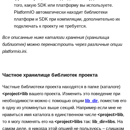
того, какую SDK или платформу вы используете.
PlatformIO автоматически находит библиотеки
платформ и SDK при компиляции, дополнительно их
подключать к проекту не требуется.
Все описанные ниже каталоги хранения (хранилища
библиотек) можно перенастроить через различные опции
platformio.ini
.
Частное хранилище библиотек проекта
Частные библиотеки проекта находятся в папке (каталоге)
<project>\lib
вашего проекта. Изменить это поведение при
необходимости можно с помощью опции
lib_dir
, поместив его
в одну из упомянутых выше секций. Например если мне не
нравиться имя каталога в единственном числе
<project>\lib
,
то я могу поменять его на
<project>\libs
так:
lib_dir=libs
. На
самом деле, я никогда этой опцией не пользуюсь – слишком