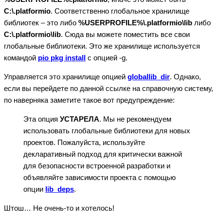
C:\.platformio
. Соответственно глобальное хранилище
библиотек – это либо
%USERPROFILE%\.platformio\lib
либо
C:\.platformio\lib
. Сюда вы можете поместить все свои
глобальные библиотеки. Это же хранилище используется
командой
pio pkg install
с опцией -g.
Управляется это хранилище опцией
globallib_dir
. Однако,
если вы перейдете по данной ссылке на справочную систему,
по наверняка заметите такое вот предупреждение:
Эта опция
УСТАРЕЛА
. Мы не рекомендуем
использовать глобальные библиотеки для новых
проектов. Пожалуйста, используйте
декларативный подход для критически важной
для безопасности встроенной разработки и
объявляйте зависимости проекта с помощью
опции
lib_deps
.
Штош… Не очень-то и хотелось!