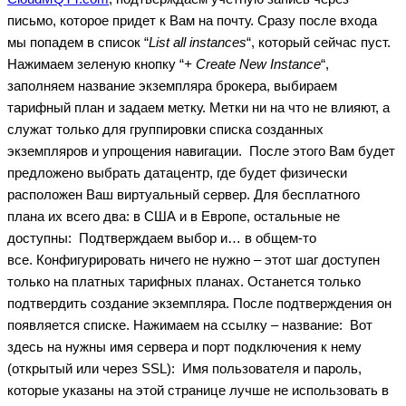
письмо, которое придет к Вам на почту. Сразу после входа
мы попадем в список “
List all instances
“, который сейчас пуст.
Нажимаем зеленую кнопку “
+ Create New Instance
“,
заполняем название экземпляра брокера, выбираем
тарифный план и задаем метку. Метки ни на что не влияют, а
служат только для группировки списка созданных
экземпляров и упрощения навигации.
После этого Вам будет
предложено выбрать датацентр, где будет физически
расположен Ваш виртуальный сервер. Для бесплатного
плана их всего два: в США и в Европе, остальные не
доступны:
Подтверждаем выбор и… в общем-то
все. Конфигурировать ничего не нужно – этот шаг доступен
только на платных тарифных планах. Останется только
подтвердить создание экземпляра. После подтверждения он
появляется списке. Нажимаем на ссылку – название:
Вот
здесь на нужны имя сервера и порт подключения к нему
(открытый или через SSL):
Имя пользователя и пароль,
которые указаны на этой странице лучше не использовать в