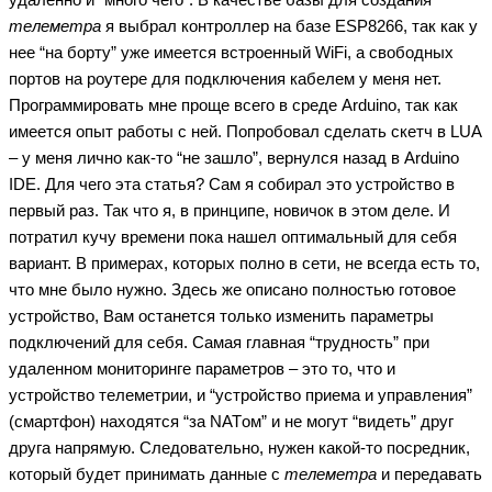
телеметра
я выбрал контроллер на базе ESP8266, так как у
нее “на борту” уже имеется встроенный WiFi, а свободных
портов на роутере для подключения кабелем у меня нет.
Программировать мне проще всего в среде Arduino, так как
имеется опыт работы с ней. Попробовал сделать скетч в LUA
– у меня лично как-то “не зашло”, вернулся назад в Arduino
IDE. Для чего эта статья? Сам я собирал это устройство в
первый раз. Так что я, в принципе, новичок в этом деле. И
потратил кучу времени пока нашел оптимальный для себя
вариант. В примерах, которых полно в сети, не всегда есть то,
что мне было нужно. Здесь же описано полностью готовое
устройство, Вам останется только изменить параметры
подключений для себя. Самая главная “трудность” при
удаленном мониторинге параметров – это то, что и
устройство телеметрии, и “устройство приема и управления”
(смартфон) находятся “за NATом” и не могут “видеть” друг
друга напрямую. Следовательно, нужен какой-то посредник,
который будет принимать данные с
телеметра
и передавать