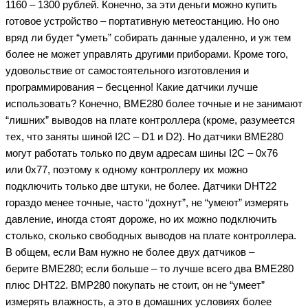
1160 – 1300 рублей. Конечно, за эти деньги можно купить
готовое устройство – портативную метеостанцию. Но оно
вряд ли будет “уметь” собирать данные удаленно, и уж тем
более не может управлять другими приборами. Кроме того,
удовольствие от самостоятельного изготовления и
программирования – бесценно! Какие датчики лучше
использовать? Конечно, BME280 более точные и не занимают
“лишних” выводов на плате контроллера (кроме, разумеется
тех, что заняты шиной I2C – D1 и D2). Но датчики BME280
могут работать только по двум адресам шины I2C – 0x76
или 0x77, поэтому к одному контроллеру их можно
подключить только две штуки, не более. Датчики DHT22
гораздо менее точные, часто “дохнут”, не “умеют” измерять
давление, иногда стоят дороже, но их можно подключить
столько, сколько свободных выводов на плате контроллера.
В общем, если Вам нужно не более двух датчиков –
берите BME280; если больше – то лучше всего два BME280
плюс DHT22. BMP280 покупать не стоит, он не “умеет”
измерять влажность, а это в домашних условиях более