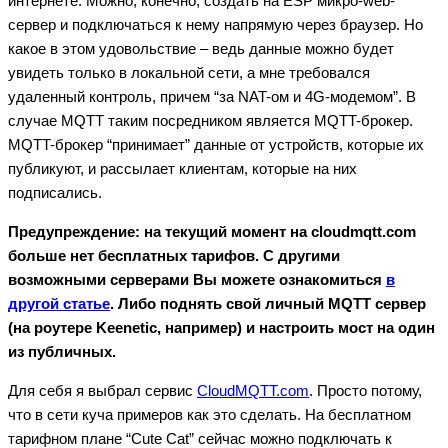
интернете. Можно, конечно, создать на ESP микро-web-
сервер и подключаться к нему напрямую через браузер. Но
какое в этом удовольствие – ведь данные можно будет
увидеть только в локальной сети, а мне требовался
удаленный контроль, причем “за NAT-ом и 4G-модемом”. В
случае MQTT таким посредником является MQTT-брокер.
MQTT-брокер “принимает” данные от устройств, которые их
публикуют, и рассылает клиентам, которые на них
подписались.
Предупреждение: на текущий момент на cloudmqtt.com
больше нет бесплатных тарифов. С другими
возможными серверами Вы можете ознакомиться
в
другой статье
. Либо поднять свой личный MQTT сервер
(на роутере Keenetic, например) и настроить мост на один
из публичных.
Для себя я выбрал сервис
CloudMQTT.com
. Просто потому,
что в сети куча примеров как это сделать. На бесплатном
тарифном плане “Cute Cat” сейчас можно подключать к