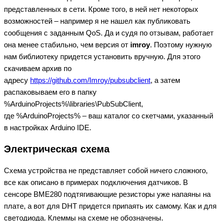
представленных в сети. Кроме того, в ней нет некоторых
возможностей – например я не нашел как публиковать
сообщения с заданным QoS. Да и судя по отзывам, работает
она менее стабильно, чем версия от
imroy
. Поэтому нужную
нам библиотеку придется установить вручную. Для этого
скачиваем архив по
адресу
https://github.com/Imroy/pubsubclient
, а затем
распаковываем его в папку
%ArduinoProjects%\libraries\PubSubClient,
где %ArduinoProjects% – ваш каталог со скетчами, указанный
в настройках Arduino IDE.
Электрическая схема
Схема устройства не представляет собой ничего сложного,
все как описано в примерах подключения датчиков. В
сенсоре BME280 подтягивающие резисторы уже напаяны на
плате, а вот для DHT придется припаять их самому. Как и для
светодиода. Клеммы на схеме не обозначены.