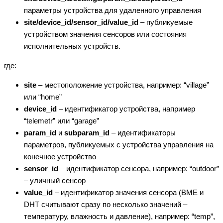
параметры устройства для удаленного управления
site/device_id/sensor_id/value_id
– публикуемые
устройством значения сенсоров или состояния
исполнительных устройств.
где:
site
– местоположение устройства, например: “village”
или “home”
device_id
– идентификатор устройства, например
“telemetr” или “garage”
param_id
и
subparam_id
– идентификаторы
параметров, публикуемых с устройства управления на
конечное устройство
sensor_id
– идентификатор сенсора, например: “outdoor”
– уличный сенсор
value_id
– идентификатор значения сенсора (BME и
DHT считывают сразу по несколько значений –
температуру, влажность и давление), например: “temp”,