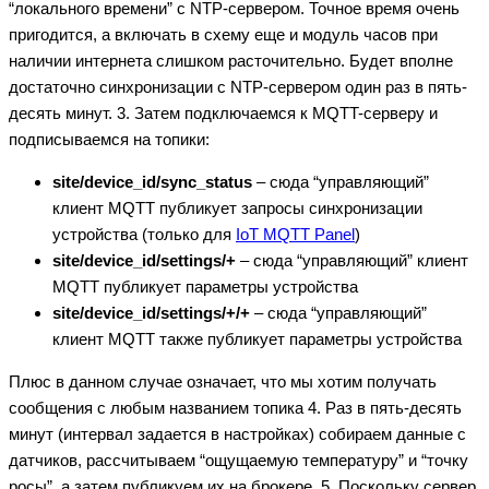
“локального времени” с NTP-сервером. Точное время очень
пригодится, а включать в схему еще и модуль часов при
наличии интернета слишком расточительно. Будет вполне
достаточно синхронизации с NTP-сервером один раз в пять-
десять минут. 3. Затем подключаемся к MQTT-серверу и
подписываемся на топики:
site/device_id/sync_status
– сюда “управляющий”
клиент MQTT публикует запросы синхронизации
устройства (только для
IoT MQTT Panel
)
site/device_id/settings/+
– сюда “управляющий” клиент
MQTT публикует параметры устройства
site/device_id/settings/+/+
– сюда “управляющий”
клиент MQTT также публикует параметры устройства
Плюс в данном случае означает, что мы хотим получать
сообщения с любым названием топика 4. Раз в пять-десять
минут (интервал задается в настройках) собираем данные с
датчиков, рассчитываем “ощущаемую температуру” и “точку
росы”, а затем публикуем их на брокере. 5. Поскольку сервер