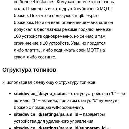
не более 4 instances. Кому как, но мне этого очень
мало. Пришлось искать другой публичный MQTT
брокер. Пока что я пользуюсь mqtt.flespi.io
брокером. Но и он ввел ограничение – вначале он
допускал в бесплатном режиме подключение аж
100 устройств одновременно, но сейчас и там
ограничение в 10 устройств. Увы, но придется
либо платить, либо поднимать свой MQTT на
каком-либо хостинге.
Структура топиков
Я использовал следующую структуру топиков:
site/device_id/sync_status
– статус устройства (“0” – не
активно, “1” – активно; при этом статус “0” публикует
брокер с помощью will-сообщения).
site/device_id/settings/param_id
– параметры
устройства для удаленного управления
site/device_id/settings/param_id/subparam_id
–