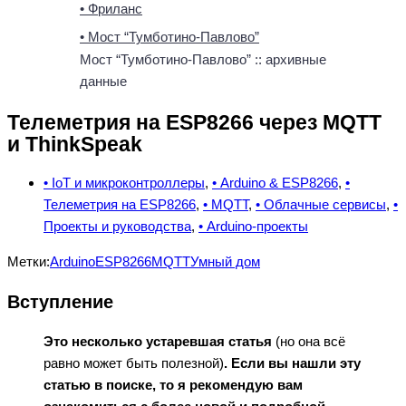
• Фриланс
• Мост “Тумботино-Павлово”
Мост “Тумботино-Павлово” :: архивные
данные
Телеметрия на ESP8266 через MQTT
и ThinkSpeak
• IoT и микроконтроллеры
,
• Arduino & ESP8266
,
•
Телеметрия на ESP8266
,
• MQTT
,
• Облачные сервисы
,
•
Проекты и руководства
,
• Arduino-проекты
Метки:
Arduino
ESP8266
MQTT
Умный дом
Вступление
Это несколько устаревшая статья
(но она всё
равно может быть полезной)
. Если вы нашли эту
статью в поиске, то я рекомендую вам