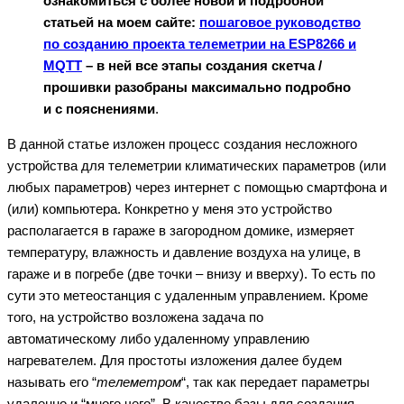
ознакомиться с более новой и подробной
статьей на моем сайте:
пошаговое руководство
по созданию проекта телеметрии на ESP8266 и
MQTT
– в ней все этапы создания скетча /
прошивки разобраны максимально подробно
и с пояснениями
.
В данной статье изложен процесс создания несложного
устройства для телеметрии климатических параметров (или
любых параметров) через интернет с помощью смартфона и
(или) компьютера. Конкретно у меня это устройство
располагается в гараже в загородном домике, измеряет
температуру, влажность и давление воздуха на улице, в
гараже и в погребе (две точки – внизу и вверху). То есть по
сути это метеостанция с удаленным управлением. Кроме
того, на устройство возложена задача по
автоматическому либо удаленному управлению
нагревателем. Для простоты изложения далее будем
называть его “
телеметром
“, так как передает параметры
удаленно и “много чего”. В качестве базы для создания