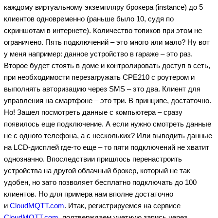
каждому виртуальному экземпляру брокера (instance) до 5
клиентов одновременно (раньше было 10, судя по
скриншотам в интернете). Количество топиков при этом не
ограничено. Пять подключений – это много или мало? Ну вот
у меня например: данное устройство в гараже – это раз.
Второе будет стоять в доме и контролировать доступ в сеть,
при необходимости перезагружать CPE210 с роутером и
выполнять авторизацию через SMS – это два. Клиент для
управления на смартфоне – это три. В принципе, достаточно.
Но! Зашел посмотреть данные с компьютера – сразу
появилось еще подключение. А если нужно смотреть данные
не с одного телефона, а с нескольких? Или выводить данные
на LCD-дисплей где-то еще – то пяти подключений не хватит
однозначно. Впоследствии пришлось перенастроить
устройства на другой облачный брокер, который не так
удобен, но зато позволяет бесплатно подключать до 100
клиентов. Но для примера нам вполне достаточно
и
CloudMQTT.com
. Итак, регистрируемся на сервисе
CloudMQTT.com
, подтверждаем учетную запись через