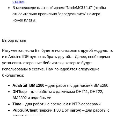
статье
.
В менеджере плат выбираем “NodeMCU 1.0” (чтобы
относительно правильно “определились” номера
ножек платы).
Выбор платы
Разумеется, если Вы будете использовать другой модуль, то
и в Arduino IDE нужно выбрать другой… Далее, необходимо
установить сторонние библиотеки, которые будут
использованы в скетче. Нам понадобятся следующие
библиотеки:
Adafruit_BME280
– для работы с датчиками BME280
DHTesp
– для работы с датчиками DHT11, DHT22,
AM2302 и подобными
Time
– для работы с временем и NTP-серверами
PubSubClient
(версии 1.99.1 от
imroy
) – для работы с