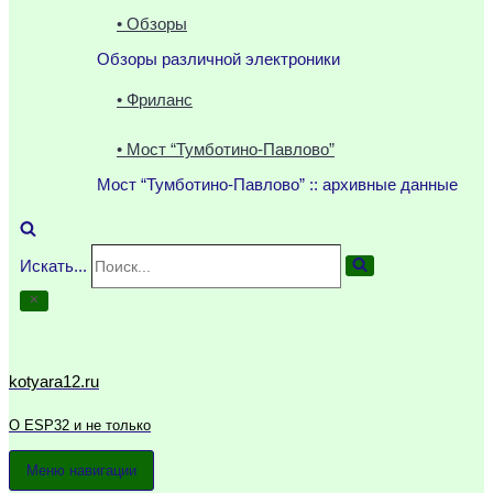
• Обзоры
Обзоры различной электроники
• Фриланс
• Мост “Тумботино-Павлово”
Мост “Тумботино-Павлово” :: архивные данные
Искать...
kotyara12.ru
О ESP32 и не только
Меню навигации