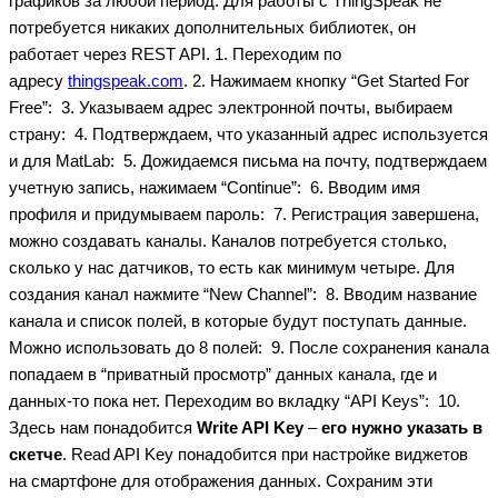
графиков за любой период. Для работы с ThingSpeak не
потребуется никаких дополнительных библиотек, он
работает через REST API. 1. Переходим по
адресу
thingspeak.com
. 2. Нажимаем кнопку “Get Started For
Free”:
3. Указываем адрес электронной почты, выбираем
страну:
4. Подтверждаем, что указанный адрес используется
и для MatLab:
5. Дожидаемся письма на почту, подтверждаем
учетную запись, нажимаем “Continue”:
6. Вводим имя
профиля и придумываем пароль:
7. Регистрация завершена,
можно создавать каналы. Каналов потребуется столько,
сколько у нас датчиков, то есть как минимум четыре. Для
создания канал нажмите “New Channel”:
8. Вводим название
канала и список полей, в которые будут поступать данные.
Можно использовать до 8 полей:
9. После сохранения канала
попадаем в “приватный просмотр” данных канала, где и
данных-то пока нет. Переходим во вкладку “API Keys”:
10.
Здесь нам понадобится
Write API Key
–
его нужно указать в
скетче
. Read API Key понадобится при настройке виджетов
на смартфоне для отображения данных. Сохраним эти