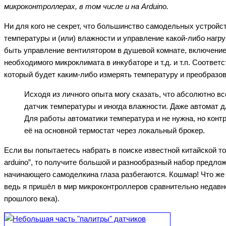
микроконтроллерах, в том числе и на Arduino.
Ни для кого не секрет, что большинство самодельных устрой
температуры и (или) влажности и управление какой-либо нагр
быть управление вентилятором в душевой комнате, включение
необходимого микроклимата в инкубаторе и т.д. и т.п. Соответ
который будет каким-либо измерять температуру и преобразо
Исходя из личного опыта могу сказать, что абсолютно в
датчик температуры и иногда влажности. Даже автомат 
Для работы автоматики температура и не нужна, но конт
её на основной термостат через локальный брокер.
Если вы попытаетесь набрать в поиске известной китайской т
arduino”, то получите большой и разнообразный набор предло
начинающего самоделкина глаза разбегаются. Кошмар! Что же
ведь я пришёл в мир микроконтроллеров сравнительно недавно 
прошлого века).