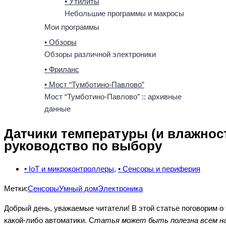
• Утилиты
Небольшие программы и макросы
Мои программы
• Обзоры
Обзоры различной электроники
• Фриланс
• Мост “Тумботино-Павлово”
Мост “Тумботино-Павлово” :: архивные
данные
Датчики температуры (и влажност
руководство по выбору
• IoT и микроконтроллеры
,
• Сенсоры и периферия
Метки:
Сенсоры
Умный дом
Электроника
Добрый день, уважаемые читатели! В этой статье поговорим о
какой-либо автоматики. С
татья может быть полезна всем н