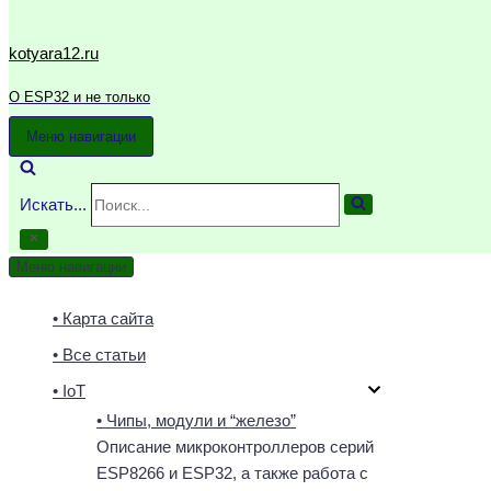
kotyara12.ru
О ESP32 и не только
Меню навигации
Искать...
Меню навигации
• Карта сайта
• Все статьи
• IoT
• Чипы, модули и “железо”
Описание микроконтроллеров серий
ESP8266 и ESP32, а также работа с