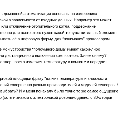
ств домашней автоматизации основаны на измерениях
узкой в зависимости от входных данных. Например это может
 или отключение отопительного котла, поддержание
ственно для всего этого нужен какой-то чувствительный элемент,
вывать её в цифровую форму, для “понимания” процессором.
се мои устройства “полоумного дома” имеют какой-либо
для дистанционного включения компьютера. Зачем он ему?
роллер просто измеряет температуру в комнате и передает
орговой площадки фразу “датчик температуры и влажности
жений совершенно разных производителей и моделей сенсоров. 
 выбрать? И у меня поначалу было точно то же самое ощущение
(хотя и знаком с электроникой довольно давно, с 80-х годов