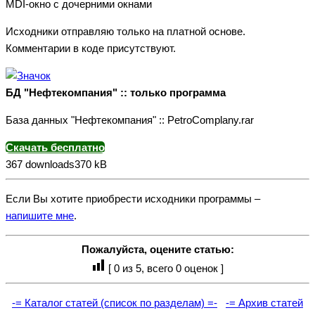
MDI-окно с дочерними окнами
Исходники отправляю только на платной основе.
Комментарии в коде присутствуют.
БД "Нефтекомпания" :: только программа
База данных "Нефтекомпания" :: PetroComplany.rar
Скачать бесплатно
367 downloads
370 kB
Если Вы хотите приобрести исходники программы –
напишите мне
.
Пожалуйста, оцените статью:
[
0
из 5, всего
0
оценок ]
-= Каталог статей (список по разделам) =-
-= Архив статей