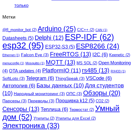
только
Метки
Arduino
(25)
@fl_monitor_bot
(2)
C/C++
(2)
CAN
(1)
ESP-IDF
(62)
Delphi
(12)
Datasheets
(5)
esp32
(95)
ESP8266
(24)
ESP32-S3
(5)
FreeRTOS
(13)
I2C
(6)
Falcon Eye
(3)
Keenetic
(2)
Ethernet
(1)
MQTT
(13)
Open Monitoring
MS SQL
(2)
menuconfig
(1)
Mosquitto
(1)
rs485
(13)
PlatformIO
(11)
(4)
OTA updates
(4)
RX433
(1)
Telegram
(6)
VSCode
(6)
SoftLoto
(3)
ThingSpeak
(3)
Базы данных
(10)
Для студентов
Автополив
(6)
Обзоры
(20)
(10)
Народный мониторинг
(3)
ОПС
(3)
Прошивка k12
(5)
Парсеры
(3)
Переводы
(3)
СО2
(2)
Умный
Сенсоры
(13)
Теплица
(6)
Термостат
(2)
дом
(52)
Утилиты
(2)
Утилиты для Excel
(2)
Электроника
(33)