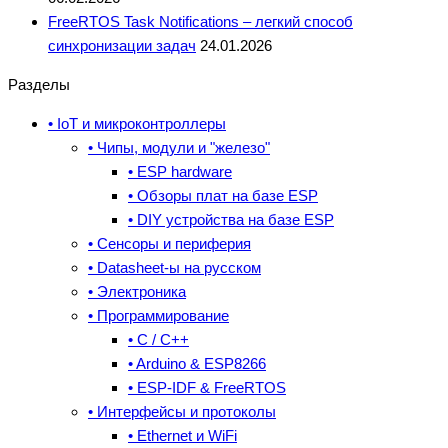
FreeRTOS Task Notifications – легкий способ
синхронизации задач
24.01.2026
Разделы
• IoT и микроконтроллеры
• Чипы, модули и "железо"
• ESP hardware
• Обзоры плат на базе ESP
• DIY устройства на базе ESP
• Сенсоры и периферия
• Datasheet-ы на русском
• Электроника
• Программирование
• C / C++
• Arduino & ESP8266
• ESP-IDF & FreeRTOS
• Интерфейсы и протоколы
• Ethernet и WiFi