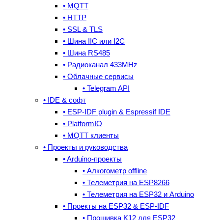
• MQTT
• HTTP
• SSL & TLS
• Шина IIC или I2C
• Шина RS485
• Радиоканал 433MHz
• Облачные сервисы
• Telegram API
• IDE & cофт
• ESP-IDF plugin & Espressif IDE
• PlatformIO
• MQTT клиенты
• Проекты и руководства
• Arduino-проекты
• Алкогометр offline
• Телеметрия на ESP8266
• Телеметрия на ESP32 и Arduino
• Проекты на ESP32 & ESP-IDF
• Прошивка K12 для ESP32