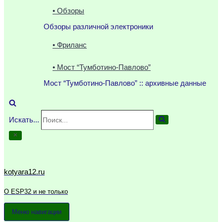
• Обзоры
Обзоры различной электроники
• Фриланс
• Мост “Тумботино-Павлово”
Мост “Тумботино-Павлово” :: архивные данные
Искать...
kotyara12.ru
О ESP32 и не только
Меню навигации