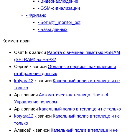
• Видеонаблюдение
• GSM-сигнализации
• Фриланс
• Бот @fl_monitor_bot
• Базы данных
Комментарии
СвятЪ
к записи
Работа с внешней памятью PSRAM
(SPI RAM) на ESP32
Сергей
к записи
Облачные сервисы накопления и
отображения данных
kotyara12
к записи
Капельный полив в теплице и не
только
Ар
к записи
Автоматическая теплица. Часть 4.
Управление поливом
Ар
к записи
Капельный полив в теплице и не только
kotyara12
к записи
Капельный полив в теплице и не
только
Алексей
к записи
Капельный полив в теплице и не