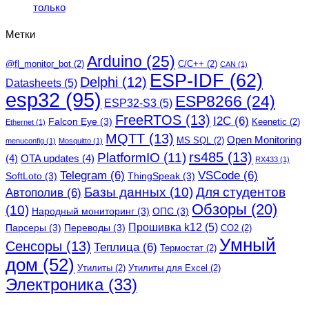
только
Метки
Arduino
(25)
@fl_monitor_bot
(2)
C/C++
(2)
CAN
(1)
ESP-IDF
(62)
Delphi
(12)
Datasheets
(5)
esp32
(95)
ESP8266
(24)
ESP32-S3
(5)
FreeRTOS
(13)
I2C
(6)
Falcon Eye
(3)
Keenetic
(2)
Ethernet
(1)
MQTT
(13)
Open Monitoring
MS SQL
(2)
menuconfig
(1)
Mosquitto
(1)
rs485
(13)
PlatformIO
(11)
(4)
OTA updates
(4)
RX433
(1)
Telegram
(6)
VSCode
(6)
SoftLoto
(3)
ThingSpeak
(3)
Базы данных
(10)
Для студентов
Автополив
(6)
Обзоры
(20)
(10)
Народный мониторинг
(3)
ОПС
(3)
Прошивка k12
(5)
Парсеры
(3)
Переводы
(3)
СО2
(2)
Умный
Сенсоры
(13)
Теплица
(6)
Термостат
(2)
дом
(52)
Утилиты
(2)
Утилиты для Excel
(2)
Электроника
(33)