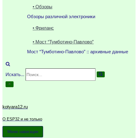
• Обзоры
Обзоры различной электроники
• Фриланс
• Мост “Тумботино-Павлово”
Мост “Тумботино-Павлово” :: архивные данные
Искать...
kotyara12.ru
О ESP32 и не только
Меню навигации