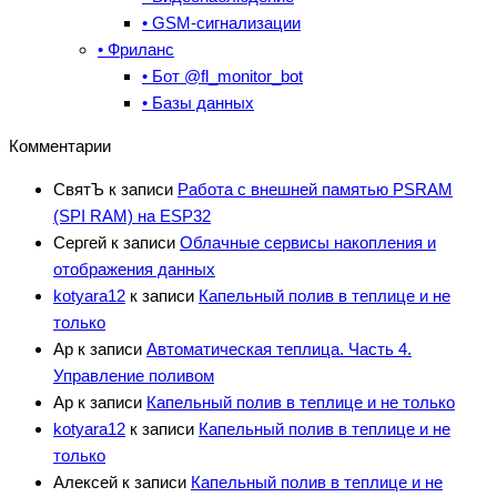
• GSM-сигнализации
• Фриланс
• Бот @fl_monitor_bot
• Базы данных
Комментарии
СвятЪ
к записи
Работа с внешней памятью PSRAM
(SPI RAM) на ESP32
Сергей
к записи
Облачные сервисы накопления и
отображения данных
kotyara12
к записи
Капельный полив в теплице и не
только
Ар
к записи
Автоматическая теплица. Часть 4.
Управление поливом
Ар
к записи
Капельный полив в теплице и не только
kotyara12
к записи
Капельный полив в теплице и не
только
Алексей
к записи
Капельный полив в теплице и не