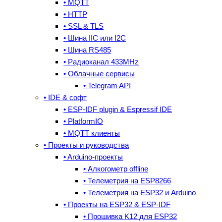
• MQTT
• HTTP
• SSL & TLS
• Шина IIC или I2C
• Шина RS485
• Радиоканал 433MHz
• Облачные сервисы
• Telegram API
• IDE & cофт
• ESP-IDF plugin & Espressif IDE
• PlatformIO
• MQTT клиенты
• Проекты и руководства
• Arduino-проекты
• Алкогометр offline
• Телеметрия на ESP8266
• Телеметрия на ESP32 и Arduino
• Проекты на ESP32 & ESP-IDF
• Прошивка K12 для ESP32