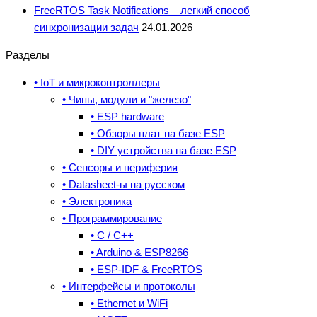
FreeRTOS Task Notifications – легкий способ
синхронизации задач
24.01.2026
Разделы
• IoT и микроконтроллеры
• Чипы, модули и "железо"
• ESP hardware
• Обзоры плат на базе ESP
• DIY устройства на базе ESP
• Сенсоры и периферия
• Datasheet-ы на русском
• Электроника
• Программирование
• C / C++
• Arduino & ESP8266
• ESP-IDF & FreeRTOS
• Интерфейсы и протоколы
• Ethernet и WiFi