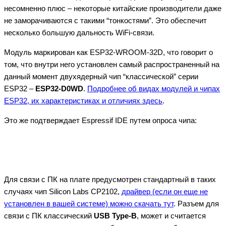
несомненно плюс – некоторые китайские производители даже
не заморачиваются с такими “тонкостями”. Это обеспечит
несколько большую дальность WiFi-связи.
Модуль маркирован как ESP32-WROOM-32D, что говорит о
том, что внутри него установлен самый распространенный на
данный момент двухядерный чип “классической” серии
ESP32 –
ESP32-D0WD
.
Подробнее об видах модулей и чипах
ESP32, их характеристиках и отличиях здесь
.
Это же подтверждает Espressif IDE путем опроса чипа:
Для связи с ПК на плате предусмотрен стандартный в таких
случаях чип Silicon Labs CP2102,
драйвер (если он еще не
установлен в вашей системе) можно скачать тут
. Разъем для
связи с ПК классический
USB Type-B
, может и считается