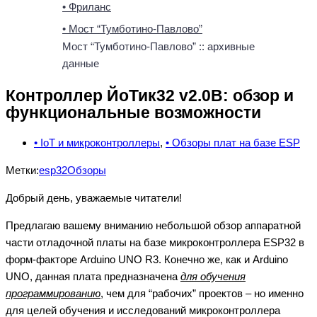
• Фриланс
• Мост “Тумботино-Павлово”
Мост “Тумботино-Павлово” :: архивные
данные
Контроллер ЙоТик32 v2.0B: обзор и
функциональные возможности
• IoT и микроконтроллеры
,
• Обзоры плат на базе ESP
Метки:
esp32
Обзоры
Добрый день, уважаемые читатели!
Предлагаю вашему вниманию небольшой обзор аппаратной
части отладочной платы на базе микроконтроллера ESP32 в
форм-факторе Arduino UNO R3. Конечно же, как и Arduino
UNO, данная плата предназначена
для обучения
программированию
, чем для “рабочих” проектов – но именно
для целей обучения и исследований микроконтроллера