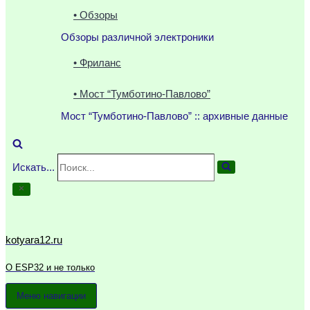
• Обзоры
Обзоры различной электроники
• Фриланс
• Мост “Тумботино-Павлово”
Мост “Тумботино-Павлово” :: архивные данные
Искать...
kotyara12.ru
О ESP32 и не только
Меню навигации