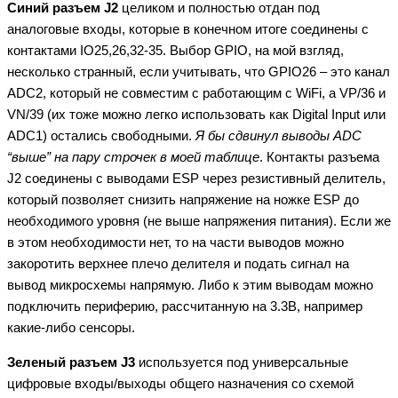
Синий разъем J2
целиком и полностью отдан под
аналоговые входы, которые в конечном итоге соединены с
контактами IO25,26,32-35. Выбор GPIO, на мой взгляд,
несколько странный, если учитывать, что GPIO26 – это канал
ADC2, который не совместим с работающим с WiFi, а VP/36 и
VN/39 (их тоже можно легко использовать как Digital Input или
ADC1) остались свободными.
Я бы сдвинул выводы ADC
“выше” на пару строчек в моей таблице
. Контакты разъема
J2 соединены с выводами ESP через резистивный делитель,
который позволяет снизить напряжение на ножке ESP до
необходимого уровня (не выше напряжения питания). Если же
в этом необходимости нет, то на части выводов можно
закоротить верхнее плечо делителя и подать сигнал на
вывод микросхемы напрямую. Либо к этим выводам можно
подключить периферию, рассчитанную на 3.3В, например
какие-либо сенсоры.
Зеленый разъем J3
используется под универсальные
цифровые входы/выходы общего назначения со схемой