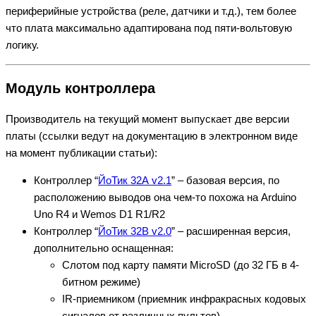
периферийные устройства (реле, датчики и т.д.), тем более
что плата максимально адаптирована под пяти-вольтовую
логику.
Модуль контроллера
Производитель на текущий момент выпускает две версии
платы (ссылки ведут на документацию в электронном виде
на момент публикации статьи):
Контроллер “
ЙоТик 32А v2.1
” – базовая версия, по
расположению выводов она чем-то похожа на Arduino
Uno R4 и Wemos D1 R1/R2
Контроллер “
ЙоТик 32В v2.0
” – расширенная версия,
дополнительно оснащенная:
Слотом под карту памяти MicroSD (до 32 ГБ в 4-
битном режиме)
IR-приемником (приемник инфракрасных кодовых
сигналов от различных пультов)