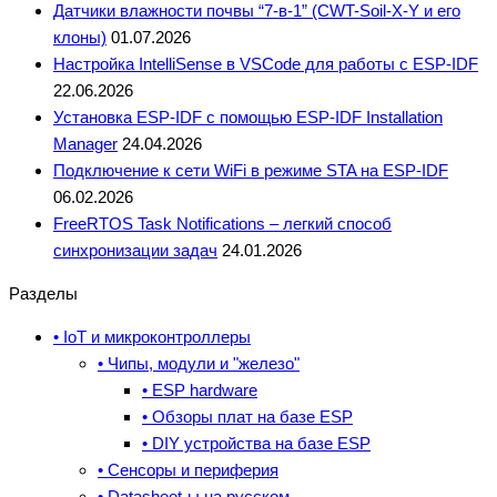
Датчики влажности почвы “7-в-1” (CWT-Soil-X-Y и его
клоны)
01.07.2026
Настройка IntelliSense в VSCode для работы с ESP-IDF
22.06.2026
Установка ESP-IDF с помощью ESP-IDF Installation
Manager
24.04.2026
Подключение к сети WiFi в режиме STA на ESP-IDF
06.02.2026
FreeRTOS Task Notifications – легкий способ
синхронизации задач
24.01.2026
Разделы
• IoT и микроконтроллеры
• Чипы, модули и "железо"
• ESP hardware
• Обзоры плат на базе ESP
• DIY устройства на базе ESP
• Сенсоры и периферия
• Datasheet-ы на русском