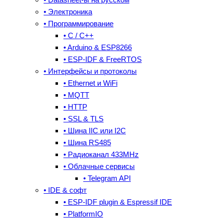
• Электроника
• Программирование
• C / C++
• Arduino & ESP8266
• ESP-IDF & FreeRTOS
• Интерфейсы и протоколы
• Ethernet и WiFi
• MQTT
• HTTP
• SSL & TLS
• Шина IIC или I2C
• Шина RS485
• Радиоканал 433MHz
• Облачные сервисы
• Telegram API
• IDE & cофт
• ESP-IDF plugin & Espressif IDE
• PlatformIO