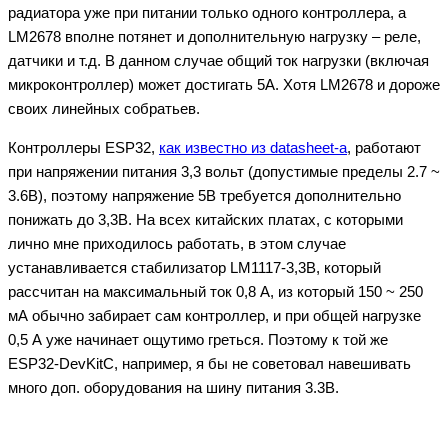
радиатора уже при питании только одного контроллера, а
LM2678 вполне потянет и дополнительную нагрузку – реле,
датчики и т.д. В данном случае общий ток нагрузки (включая
микроконтроллер) может достигать 5А. Хотя LM2678 и дороже
своих линейных собратьев.
Контроллеры ESP32,
как известно из datasheet-а
, работают
при напряжении питания 3,3 вольт (допустимые пределы 2.7 ~
3.6В), поэтому напряжение 5В требуется дополнительно
понижать до 3,3В. На всех китайских платах, с которыми
лично мне приходилось работать, в этом случае
устанавливается стабилизатор LM1117-3,3В, который
рассчитан на максимальный ток 0,8 А, из который 150 ~ 250
мА обычно забирает сам контроллер, и при общей нагрузке
0,5 А уже начинает ощутимо греться. Поэтому к той же
ESP32-DevKitC, например, я бы не советовал навешивать
много доп. оборудования на шину питания 3.3В.