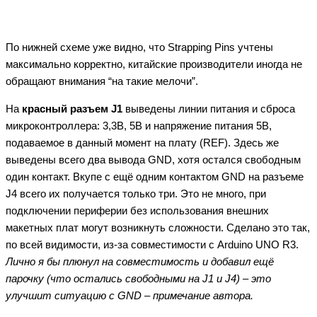
По нижней схеме уже видно, что Strapping Pins учтены
максимально корректно, китайские производители иногда не
обращают внимания “на такие мелочи”.
На
красный разъем J1
выведены линии питания и сброса
микроконтроллера: 3,3В, 5В и напряжение питания 5В,
подаваемое в данный момент на плату (REF). Здесь же
выведены всего два вывода GND, хотя остался свободным
один контакт. Вкупе с ещё одним контактом GND на разъеме
J4 всего их получается только три. Это не много, при
подключении периферии без использования внешних
макетных плат могут возникнуть сложности. Сделано это так,
по всей видимости, из-за совместимости с Arduino UNO R3.
Лично я бы плюнул на совместимость и добавил ещё
парочку (что остались свободными на J1 и J4) – это
улучшит ситуацию с GND – примечание автора.