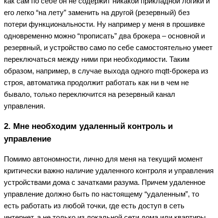
как сам по себе он не содержит никакой прикладной логики и
его легко “на лету” заменить на другой (резервный) без
потери функциональности. Ну например у меня в прошивке
одновременно можно “прописать” два брокера – основной и
резервный, и устройство само по себе самостоятельно умеет
переключаться между ними при необходимости. Таким
образом, например, в случае выхода одного mqtt-брокера из
строя, автоматика продолжит работать как ни в чем не
бывало, только переключится на резервный канал
управления.
2. Мне необходим удаленный контроль и
управление
Помимо автономности, лично для меня на текущий момент
критически важно наличие удаленного контроля и управления
устройствами дома с зачатками разума. Причем удаленное
управление должно быть по настоящему “удаленным”, то
есть работать из любой точки, где есть доступ в сеть
интернет, а не только из локальной сети дома или квартиры.