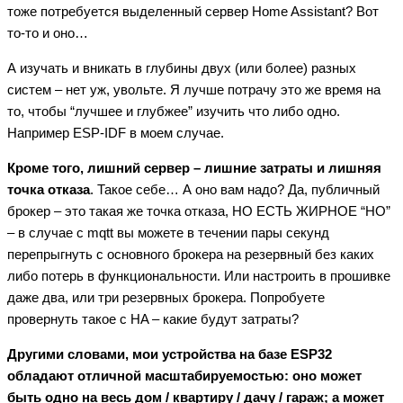
тоже потребуется выделенный сервер Home Assistant? Вот
то-то и оно…
А изучать и вникать в глубины двух (или более) разных
систем – нет уж, увольте. Я лучше потрачу это же время на
то, чтобы “лучшее и глубжее” изучить что либо одно.
Например ESP-IDF в моем случае.
Кроме того, лишний сервер – лишние затраты и лишняя
точка отказа
. Такое себе… А оно вам надо? Да, публичный
брокер – это такая же точка отказа, НО ЕСТЬ ЖИРНОЕ “НО”
– в случае с mqtt вы можете в течении пары секунд
перепрыгнуть с основного брокера на резервный без каких
либо потерь в функциональности. Или настроить в прошивке
даже два, или три резервных брокера. Попробуете
провернуть такое с HA – какие будут затраты?
Другими словами, мои устройства на базе ESP32
обладают отличной масштабируемостью: оно может
быть одно на весь дом / квартиру / дачу / гараж; а может