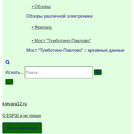
• Обзоры
Обзоры различной электроники
• Фриланс
• Мост “Тумботино-Павлово”
Мост “Тумботино-Павлово” :: архивные данные
Искать...
kotyara12.ru
О ESP32 и не только
Меню навигации