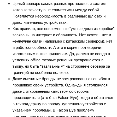
Целый зоопарк самых разных протоколов и систем,
которые зачастую не совместимы между собой.
Появляется необходимость в различных шлюзах и
дополнительных устройствах.
Как правило, все современные “умные дома из коробки”
завязаны на интернет и облачность. Нет
ножек – нет и
компотика
связи (например с китайским сервером), нет
и работоспособности. А это в корне противоречит
изложенным выше принципам. Да, далеко не всегда в
условиях offline готовые решения превращаются в
тыкву, но быть “завязанным” на сторонние сервера за
границей не особенно полезно.
Даже именитые бренды не застрахованы от ошибок в
прошивках своих устройств. Однажды я столкнулся
даже с откровенным хамством со стороны
производителя (это был Falcon Eye), когда я обратился
в техподдержку по поводу купленного устройства с
указанием проблемы. В Falcon Eye проблему
подтвердили и посоветовали его выкинуть и купить