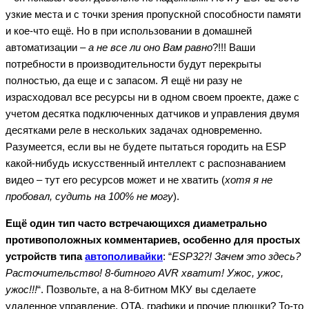
узкие места и с точки зрения пропускной способности памяти
и кое-что ещё. Но в при использовании в домашней
автоматизации –
а не все ли оно Вам равно
?!!! Ваши
потребности в производительности будут перекрыты
полностью, да еще и с запасом. Я ещё ни разу не
израсходовал все ресурсы ни в одном своем проекте, даже с
учетом десятка подключенных датчиков и управления двумя
десятками реле в нескольких задачах одновременно.
Разумеется, если вы не будете пытаться городить на ESP
какой-нибудь искусственный интеллект с распознаванием
видео – тут его ресурсов может и не хватить (
хотя я не
пробовал, судить на 100% не могу
).
Ещё один тип часто встречающихся диаметрально
противоположных комментариев, особенно для простых
устройств типа
автополивайки
: “
ESP32?! Зачем это здесь?
Расточительство! 8-битного AVR хватит! Ужос, ужос,
ужос!!!
“. Позвольте, а на 8-битном МКУ вы сделаете
удаленное управление, OTA, графики и прочие плюшки? То-то