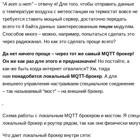
“
А вот и нет”
– отвечу я! Для того, чтобы отправить данные
о температуре воздуха с метеостанции на термостат вовсе не
требуется ставить мощный сервер, достаточно передать
всего-то 4 байта данных заинтересованным
лицам
модулям.
Способов много – можно, например, попытаться сделать это
через радиоканал. Но как это сделать проще всего?
Да нет ничего проще – через тот же самый MQTT брокер!
Он же как раз для этого и предназначен!
Но постойте, а
как-же быть когда интернет отвалился? Хм, тогда
нам
понадобится локальный MQTT-брокер
. А для
внешнего управления настраиваем специальное соединение
– так называемый “мост” – на внешний брокер.
Схема работы с локальным MQTT брокером и мостом. Я спец
локальный брокер и роутер рядом, так как они физически мог
Что дает локальный брокер внутри сети: