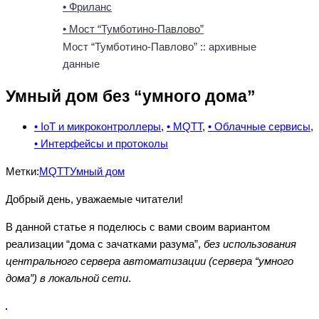
• Фриланс
• Мост “Тумботино-Павлово”
Мост “Тумботино-Павлово” :: архивные
данные
Умный дом без “умного дома”
• IoT и микроконтроллеры
,
• MQTT
,
• Облачные сервисы
,
• Интерфейсы и протоколы
Метки:
MQTT
Умный дом
Добрый день, уважаемые читатели!
В данной статье я поделюсь с вами своим вариантом
реализации “дома с зачатками разума”,
без использования
центрального сервера автоматизации (сервера “умного
дома”) в локальной сети
.