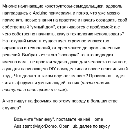
Многие начинающие конструкторы-самодельщики, вдоволь
наигравшись с Arduino примерами, и поняв, что уже можно
применять новые знания на практике и начать создавать свой
собственный “умный дом”, сталкиваются с проблемой: а с
чего собственно начинать, какую технологию использовать?
На текущий момент существует огромное множество
вариантов и технологий, от open source до промышленных
решений. Выбрать из этого “зоопарка” то, что подходит
именно вам – не простая задача даже для человека опытного,
а уж для начинающего DIY-самоделкина и вовсе непосильный
труд. Что делает в таком случае человек? Правильно – идет
читать форумы и умных людей на них (
точно так же
поступил в свое время и я сам
).
А что пишут на форумах по этому поводу в большинстве
случаев?
Возьмите “малинку”, поставьте на неё Home
Assistent (MajorDomo, OpenHub, далее по вкусу