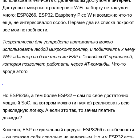
использовать WiFi-сеть с дальнейшим доступом в интернет.
Доступных микроконтроллеров с WiFi на борту не так уж и
много: ESP8266, ESP32, Easpberry Pico W и возможно что-то
еще, не интересовался особо. Первые два из списка покроют
все мои потребности.
Теоретически для устройств автоматики можно
использовать любой микроконтроллер, и подключить к нему
WiFi-адаптер на базе того же ESP c “заводской” прошивкой,
которая позволяет работать через AT-команды.
Что-то
вроде этого:
Но ESP8266, а тем более ESP32 – сам по себе достаточно
мощный SoC, на котором можно (и нужно) реализовать всю
прикладную логику. А если это так, то зачем платить
дважды?
Конечно, ESP не идеальный продукт. ESP8266 в особенности
– он показал себя довольно не надежным. Но и у ESP32 есть