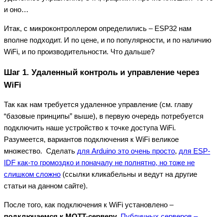
и оно…
Итак, с микроконтроллером определились – ESP32 нам
вполне подходит. И по цене, и по популярности, и по наличию
WiFi, и по производительности. Что дальше?
Шаг 1. Удаленный контроль и управление через
WiFi
Так как нам требуется удаленное управление (см. главу
“базовые принципы” выше), в первую очередь потребуется
подключить наше устройство к точке доступа WiFi.
Разумеется, вариантов подключения к WiFi великое
множество. Сделать
для Arduino это очень просто
,
для ESP-
IDF как-то громоздко и поначалу не полнятно, но тоже не
слишком сложно
(ссылки кликабельны и ведут на другие
статьи на данном сайте).
После того, как подключения к WiFi установлено –
подключаемся к MQTT-серверу
.
Публичных серверов –