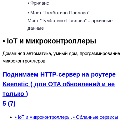
• Фриланс
• Мост “Тумботино-Павлово”
Мост “Тумботино-Павлово” :: архивные
данные
• IoT и микроконтроллеры
Домашняя автоматика, умный дом, программирование
микроконтроллеров
Поднимаем HTTP-сервер на роутере
Keenetic ( для OTA обновлений и не
только )
5 (7)
• IoT и микроконтроллеры
,
• Облачные сервисы