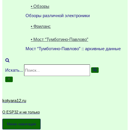
• Обзоры
Обзоры различной электроники
• Фриланс
• Мост “Тумботино-Павлово”
Мост “Тумботино-Павлово” :: архивные данные
Искать...
kotyara12.ru
О ESP32 и не только
Меню навигации