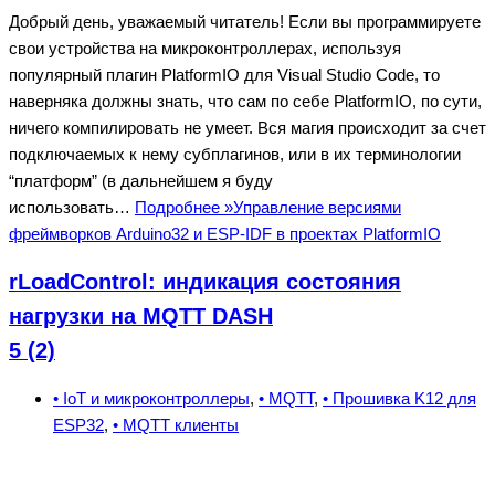
Добрый день, уважаемый читатель! Если вы программируете
свои устройства на микроконтроллерах, используя
популярный плагин PlatformIO для Visual Studio Code, то
наверняка должны знать, что сам по себе PlatformIO, по сути,
ничего компилировать не умеет. Вся магия происходит за счет
подключаемых к нему субплагинов, или в их терминологии
“платформ” (в дальнейшем я буду
использовать…
Подробнее »
Управление версиями
фреймворков Arduino32 и ESP-IDF в проектах PlatformIO
rLoadControl: индикация состояния
нагрузки на MQTT DASH
5 (2)
• IoT и микроконтроллеры
,
• MQTT
,
• Прошивка K12 для
ESP32
,
• MQTT клиенты