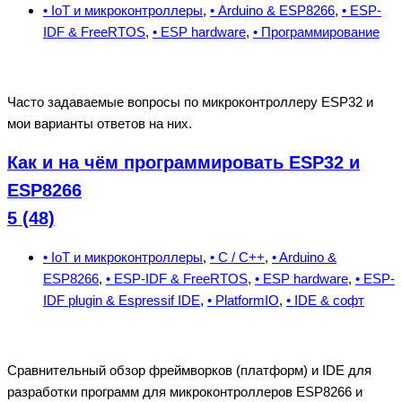
• IoT и микроконтроллеры
,
• Arduino & ESP8266
,
• ESP-
IDF & FreeRTOS
,
• ESP hardware
,
• Программирование
Часто задаваемые вопросы по микроконтроллеру ESP32 и
мои варианты ответов на них.
Как и на чём программировать ESP32 и
ESP8266
5 (48)
• IoT и микроконтроллеры
,
• C / C++
,
• Arduino &
ESP8266
,
• ESP-IDF & FreeRTOS
,
• ESP hardware
,
• ESP-
IDF plugin & Espressif IDE
,
• PlatformIO
,
• IDE & cофт
Сравнительный обзор фреймворков (платформ) и IDE для
разработки программ для микроконтроллеров ESP8266 и