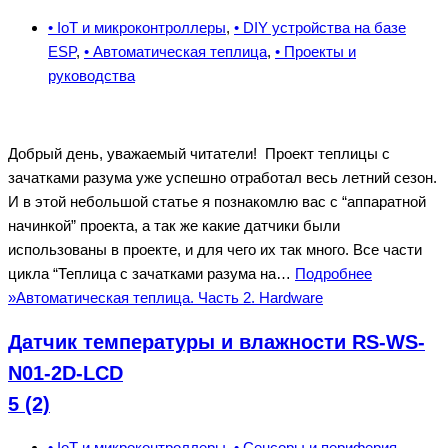
• IoT и микроконтроллеры
,
• DIY устройства на базе
ESP
,
• Автоматическая теплица
,
• Проекты и
руководства
Добрый день, уважаемый читатели! Проект теплицы с
зачатками разума уже успешно отработал весь летний сезон.
И в этой небольшой статье я познакомлю вас с “аппаратной
начинкой” проекта, а так же какие датчики были
использованы в проекте, и для чего их так много. Все части
цикла “Теплица с зачатками разума на…
Подробнее
»
Автоматическая теплица. Часть 2. Hardware
Датчик температуры и влажности RS-WS-
N01-2D-LCD
5 (2)
• IoT и микроконтроллеры
,
• Сенсоры и периферия