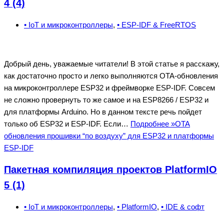
4 (4)
• IoT и микроконтроллеры
,
• ESP-IDF & FreeRTOS
Добрый день, уважаемые читатели! В этой статье я расскажу,
как достаточно просто и легко выполняются OTA-обновления
на микроконтроллере ESP32 и фреймворке ESP-IDF. Совсем
не сложно провернуть то же самое и на ESP8266 / ESP32 и
для платформы Arduino. Но в данном тексте речь пойдет
только об ESP32 и ESP-IDF. Если…
Подробнее »
OTA
обновления прошивки “по воздуху” для ESP32 и платформы
ESP-IDF
Пакетная компиляция проектов PlatformIO
5 (1)
• IoT и микроконтроллеры
,
• PlatformIO
,
• IDE & cофт