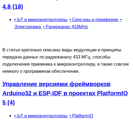
4.8 (18)
• IoT и микроконтроллеры
,
• Сенсоры и периферия
,
•
Электроника
,
• Радиоканал 433MHz
В статье кратенько описаны виды модуляции и принципы
передачи данных по радиоканалу 433 МГц, способы
подключения приемника к микроконтроллеру, а также совсем
немного о программном обеспечении.
Управление версиями фреймворков
Arduino32 и ESP-IDF в проектах PlatformIO
5 (4)
• IoT и микроконтроллеры
,
• PlatformIO